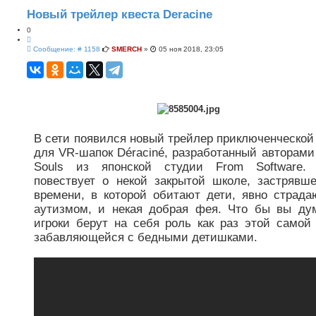
н
н
Новый трейлер квеста Deracine
ы
й
0
п
Ц
о
С
и
Сообщение: # 1158
SMERCH
»
05 ноя 2018, 23:05
и
о
т
с
о
а
к
б
т
щ
а
е
н
и
е
В сети появился новый трейлер приключенческой
для VR-шапок Déraciné, разработанный авторами
Souls из японской студии From Software. 
повествует о некой закрытой школе, застрявш
времени, в которой обитают дети, явно страд
аутизмом, и некая добрая фея. Что бы вы ду
игроки берут на себя роль как раз этой самой
забавляющейся с бедными детишками.