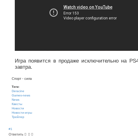
Игра появится в продаже исключительно на PS
завтра.
Спорт - сила
Теги:
Deracine
Games-news
News
Квесты
Новости
Новости-игры
Трейлер
#1
Ответить