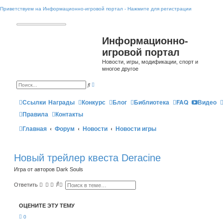
Приветствуем на Информационно-игровой портал - Нажмите для регистрации
Информационно-
игровой портал
Новости, игры, модификации, спорт и
многое другое
Р
П
а
о
с
и
ш
Ссылки
Награды
Конкурс
Блог
Библиотека
FAQ
Видео
с
и
к
р
Правила
Контакты
е
н
Главная
Форум
Новости
Новости игры
н
ы
й
п
о
и
Новый трейлер квеста Deracine
с
к
Игра от авторов Dark Souls
П
Р
Ответить
о
а
и
с
с
ш
ОЦЕНИТЕ ЭТУ ТЕМУ
к
и
р
0
е