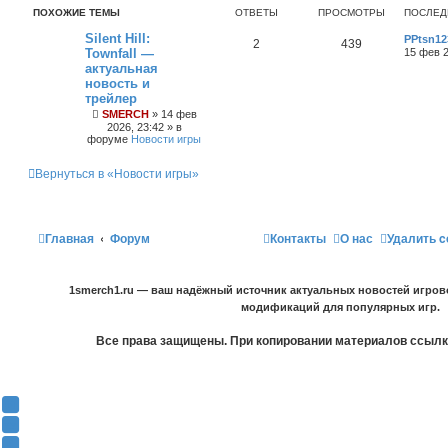
ПОХОЖИЕ ТЕМЫ
ОТВЕТЫ
ПРОСМОТРЫ
ПОСЛЕД
Silent Hill:
PPtsn12
2
439
Townfall —
15 фев 2
актуальная
новость и
трейлер
SMERCH
»
14 фев
2026, 23:42
» в
форуме
Новости игры
Вернуться в «Новости игры»
Главная
Форум
Контакты
О нас
Удалить c
1smerch1.ru — ваш надёжный источник актуальных новостей игров
модификаций для популярных игр.
Все права защищены. При копировании материалов ссылка
Y
o
В
u
К
F