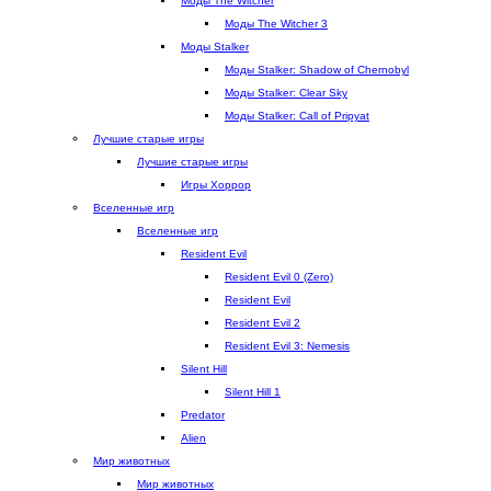
Моды The Witcher
к
Моды The Witcher 3
е
Моды Stalker
)
Моды Stalker: Shadow of Chernobyl
Моды Stalker: Clear Sky
Моды Stalker: Call of Pripyat
Лучшие старые игры
Лучшие старые игры
Игры Хоррор
Вселенные игр
Вселенные игр
Resident Evil
Resident Evil 0 (Zero)
Resident Evil
Resident Evil 2
Resident Evil 3: Nemesis
Silent Hill
Silent Hill 1
Predator
Alien
Мир животных
Мир животных