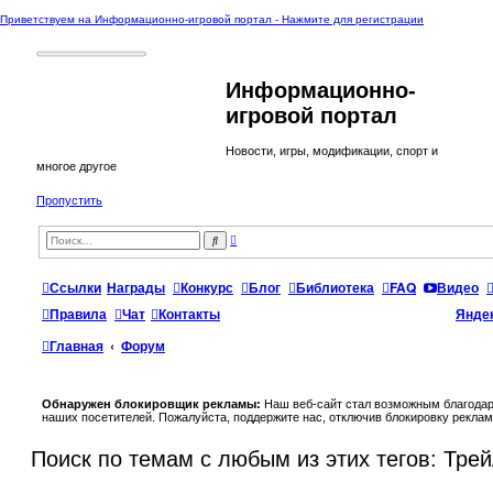
Приветствуем на Информационно-игровой портал - Нажмите для регистрации
Информационно-
игровой портал
Новости, игры, модификации, спорт и
многое другое
Пропустить
Р
П
а
о
с
и
ш
с
Ссылки
Награды
Конкурс
Блог
Библиотека
FAQ
Видео
и
к
р
е
Правила
Чат
Контакты
Янде
н
н
Главная
Форум
ы
й
п
о
и
Обнаружен блокировщик рекламы:
Наш веб-сайт стал возможным благодар
с
наших посетителей. Пожалуйста, поддержите нас, отключив блокировку реклам
к
Поиск по темам с любым из этих тегов: Тре