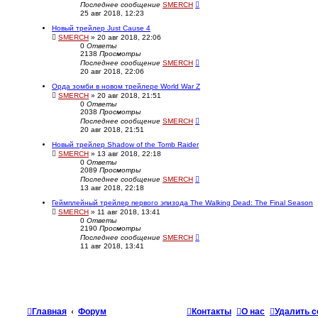
Последнее сообщение
SMERCH
25 авг 2018, 12:23
Новый трейлер Just Cause 4
SMERCH
» 20 авг 2018, 22:06
0
Ответы
2138
Просмотры
Последнее сообщение
SMERCH
20 авг 2018, 22:06
Орда зомби в новом трейлере World War Z
SMERCH
» 20 авг 2018, 21:51
0
Ответы
2038
Просмотры
Последнее сообщение
SMERCH
20 авг 2018, 21:51
Новый трейлер Shadow of the Tomb Raider
SMERCH
» 13 авг 2018, 22:18
0
Ответы
2089
Просмотры
Последнее сообщение
SMERCH
13 авг 2018, 22:18
Геймплейный трейлер первого эпизода The Walking Dead: The Final Season
SMERCH
» 11 авг 2018, 13:41
0
Ответы
2190
Просмотры
Последнее сообщение
SMERCH
11 авг 2018, 13:41
Главная
Форум
Контакты
О нас
Удалить c