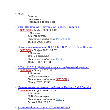
Темы
Ответы
Просмотры
Последнее сообщение
Silent Hill: Townfall — актуальная новость и трейлер
SMERCH
» 14 фев 2026, 23:42
2
Ответы
433
Просмотры
Последнее сообщение
PPtsn123
15 фев 2026, 10:46
Новая композиция к игре S.T.A.L.K.E.R. 2 OST — Zone Dreams
SMERCH
» 06 фев 2021, 14:57
6
Ответы
5967
Просмотры
Последнее сообщение
Gggt
10 фев 2021, 23:53
S.T.A.L.K.E.R. 2. Дебютный скриншот и фанатский трейлер
SMERCH
» 09 апр 2020, 16:20
1
Ответы
6479
Просмотры
Последнее сообщение
SMERCH
09 апр 2020, 17:53
Минимальные системные требования Resident Evil 3 Remake
SMERCH
» 21 дек 2019, 14:58
1
Ответы
5946
Просмотры
Последнее сообщение
Viten
04 янв 2020, 20:00
Возможный анонс хоррора The Evil Within 3