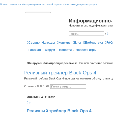
Приветствуем на Информационно-игровой портал - Нажмите для регистрации
Информационно-
Новости, игры, модификации, спо
Р
П
а
о
с
и
ш
Ссылки
Награды
Конкурс
Блог
Библиотека
FAQ
с
и
к
р
Главная
Форум
Новости
Новости игры
е
н
н
ы
й
Обнаружен блокировщик рекламы:
Наш веб-сайт стал возможн
п
о
и
Релизный трейлер Black Ops 4
с
к
Релизный трейлер Black Ops 4 еще раз напоминает об отсутствии 
П
Р
Ответить
о
а
и
с
с
ш
ОЦЕНИТЕ ЭТУ ТЕМУ
к
и
р
0
е
н
н
Релизный трейлер Black Ops 4
ы