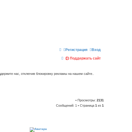
Регистрация
Вход
П
Поддержать сайт
о
и
держите нас, отключив блокировку рекламы на нашем сайте..
с
к
• Просмотры:
2131
Сообщений: 1 • Страница
1
из
1