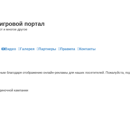
игровой портал
рт и многое другое
Видео
Галерея
Партнеры
Правила
Контакты
ым благодаря отображению онлайн-рекламы для наших посетителей. Пожалуйста, под
одиночной кампании