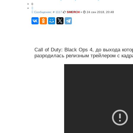
й
0
п
Ц
о
С
и
Сообщение: # 1117
SMERCH
»
24 сен 2018, 20:48
и
о
т
с
о
а
к
б
т
щ
а
е
н
и
е
Call of Duty: Black Ops 4, до выхода ко
разродилась релизным трейлером с кадра