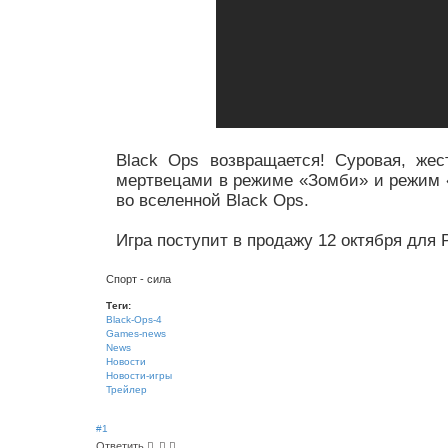
Black Ops возвращается! Суровая, же
мертвецами в режиме «Зомби» и режим «
во вселенной Black Ops.
Игра поступит в продажу 12 октября для 
Спорт - сила
Теги:
Black-Ops-4
Games-news
News
Новости
Новости-игры
Трейлер
#1
Ответить