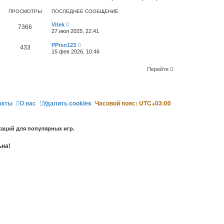
у
ПРОСМОТРЫ
ПОСЛЕДНЕЕ СООБЩЕНИЕ
т
ь
Vitek
с
7366
27 июл 2025, 22:41
я
к
PPtsn123
433
н
15 фев 2026, 10:46
а
ч
а
Перейти
л
у
акты
О нас
Удалить cookies
Часовой пояс:
UTC+03:00
аций для популярных игр.
ьна!