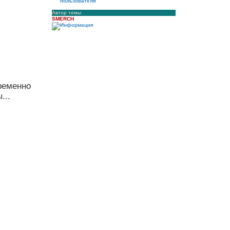
Автор темы
SMERCH
временно
...