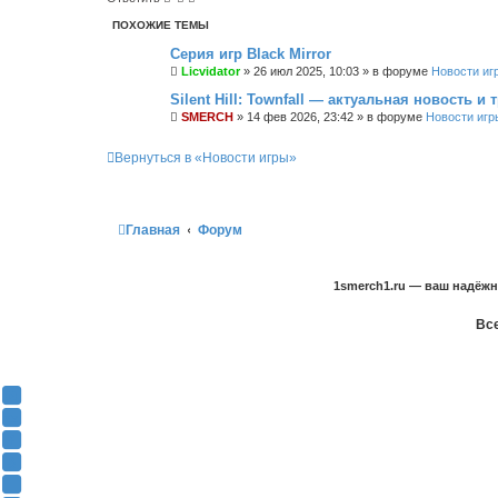
ПОХОЖИЕ ТЕМЫ
Серия игр Black Mirror
Licvidator
»
26 июл 2025, 10:03
» в форуме
Новости иг
Silent Hill: Townfall — актуальная новость и 
SMERCH
»
14 фев 2026, 23:42
» в форуме
Новости игр
Вернуться в «Новости игры»
Главная
Форум
1smerch1.ru — ваш надёж
Все
Y
o
В
u
К
F
T
о
a
О
u
н
c
д
T