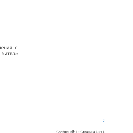
чения с
 битва»
В
е
р
Сообщений: 1 • Страница
1
из
1
н