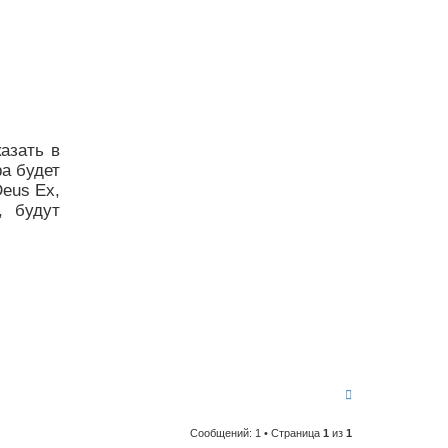
азать в
ра будет
eus Ex,
, будут
В
е
р
Сообщений: 1 • Страница
1
из
1
н