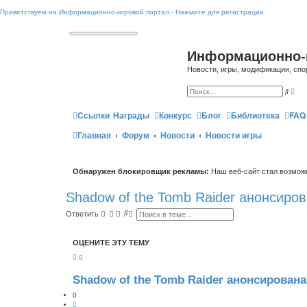
Приветствуем на Информационно-игровой портал - Нажмите для регистрации
Информационно-
Новости, игры, модификации, спо
Р
П
а
о
с
и
ш
Ссылки
Награды
Конкурс
Блог
Библиотека
FAQ
с
и
к
р
Главная
Форум
Новости
Новости игры
е
н
н
ы
й
Обнаружен блокировщик рекламы:
Наш веб-сайт стал возможн
п
о
и
Shadow of the Tomb Raider анонсиро
с
к
П
Р
Ответить
о
а
и
с
с
ш
ОЦЕНИТЕ ЭТУ ТЕМУ
к
и
р
0
е
н
н
Shadow of the Tomb Raider анонсирован
ы
й
0
п
Ц