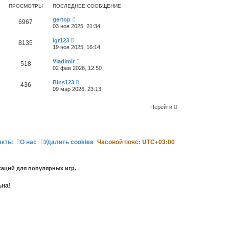
у
ПРОСМОТРЫ
ПОСЛЕДНЕЕ СООБЩЕНИЕ
т
ь
gertop
с
6967
03 ноя 2025, 21:34
я
к
igr123
8135
н
19 ноя 2025, 16:14
а
ч
Vladimir
518
а
02 фев 2026, 12:50
л
у
Bins123
436
09 мар 2026, 23:13
Перейти
акты
О нас
Удалить cookies
Часовой пояс:
UTC+03:00
аций для популярных игр.
ьна!