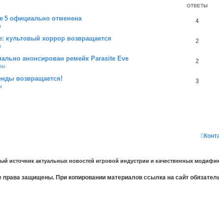
ОТВЕТЫ
se 5 официально отменена
4
ы
e: культовый хоррор возвращается
2
ы
ально анонсирован ремейк Parasite Eve
2
ры
генды возвращается!
3
ы
Конт
ный источник актуальных новостей игровой индустрии и качественных модифик
 права защищены. При копировании материалов ссылка на сайт обязател