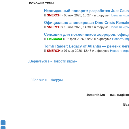
ПОХОЖИЕ ТЕМЫ
Неожиданный поворот: разработка Just Cau
SMERCH
»
03 ноя 2025, 13:27
» в форуме
Новости игр
Официально анонсирован Dino Crisis Remak
SMERCH
»
19 ноя 2025, 14:30
» в форуме
Новости игр
Сенсация для поклонников хорроров: офици
Licvidator
»
02 фев 2026, 09:58
» в форуме
Новости иг
Tomb Raider: Legacy of Atlantis — ремейк ле
SMERCH
»
07 мар 2026, 12:47
» в форуме
Новости игр
Вернуться в «Новости игры»
Главная
Форум
1smerch1.ru — ваш надёж
Все
Y
o
В