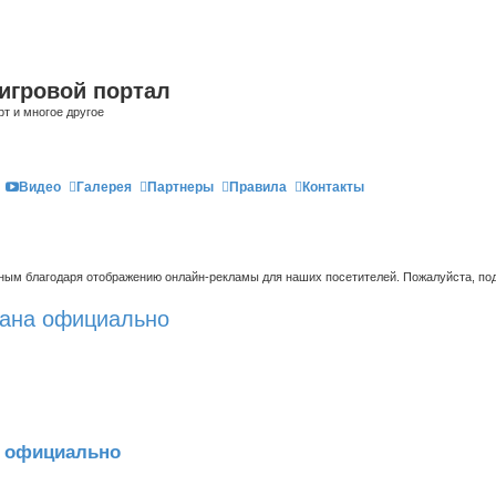
игровой портал
рт и многое другое
Видео
Галерея
Партнеры
Правила
Контакты
ым благодаря отображению онлайн-рекламы для наших посетителей. Пожалуйста, под
вана официально
а официально