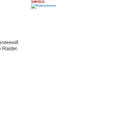
SMERCH
вленной
Raider.