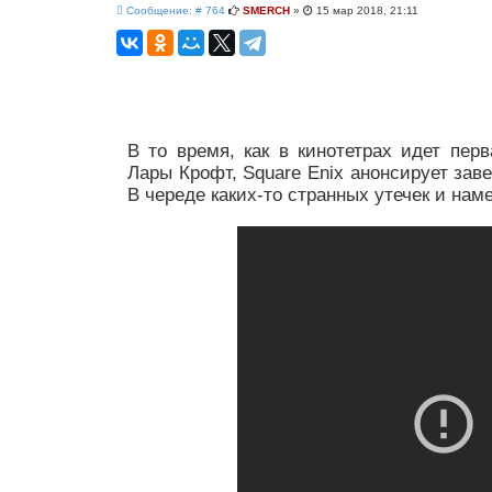
о
С
и
Сообщение: # 764
SMERCH
»
15 мар 2018, 21:11
и
о
т
с
о
а
к
б
т
щ
а
е
н
и
е
В то время, как в кинотетрах идет пер
Лары Крофт, Square Enix анонсирует зав
В череде каких-то странных утечек и наме