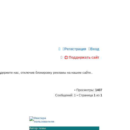
Регистрация
Вход
П
Поддержать сайт
о
и
держите нас, отключив блокировку рекламы на нашем сайте..
с
к
• Просмотры:
1407
Сообщений: 1 • Страница
1
из
1
Автор темы