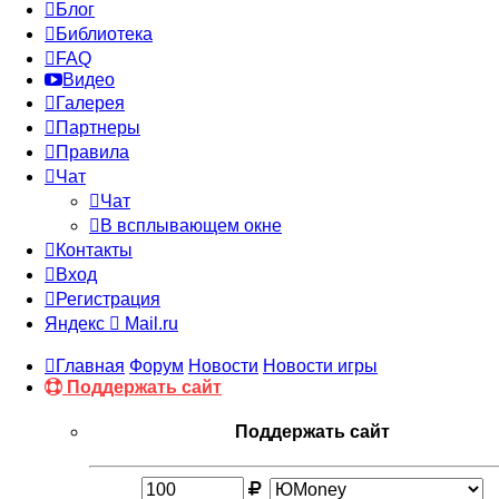
Блог
Библиотека
FAQ
Видео
Галерея
Партнеры
Правила
Чат
Чат
В всплывающем окне
Контакты
Вход
Регистрация
Яндекс
Mail.ru
Главная
Форум
Новости
Новости игры
Поддержать сайт
Поддержать сайт