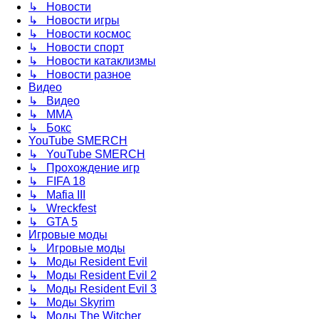
↳ Новости
↳ Новости игры
↳ Новости космос
↳ Новости спорт
↳ Новости катаклизмы
↳ Новости разное
Видео
↳ Видео
↳ ММА
↳ Бокс
YouTube SMERCH
↳ YouTube SMERCH
↳ Прохождение игр
↳ FIFA 18
↳ Mafia III
↳ Wreckfest
↳ GTA 5
Игровые моды
↳ Игровые моды
↳ Моды Resident Evil
↳ Моды Resident Evil 2
↳ Моды Resident Evil 3
↳ Моды Skyrim
↳ Моды The Witcher