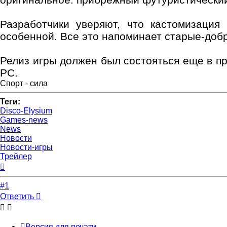
Разработчики уверяют, что кастомизация
особенной. Все это напоминает старые-добр
Релиз игры должен был состояться еще в пр
PC.
Спорт - сила
Теги:
Disco-Elysium
Games-news
News
Новости
Новости-игры
Трейлер
Вернуться
к
началу
#1
Ответить
Версия для печати