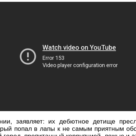
ии, заявляет: их дебютное детище пресл
торый попал в лапы к не самым приятным об
 город, пропитанный коррупцией, ложью и 