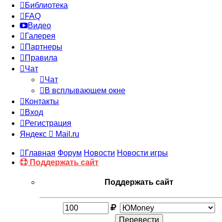
Библиотека
FAQ
Видео
Галерея
Партнеры
Правила
Чат
Чат
В всплывающем окне
Контакты
Вход
Регистрация
Яндекс
Mail.ru
Главная
Форум
Новости
Новости игры
Поддержать сайт
Поддержать сайт