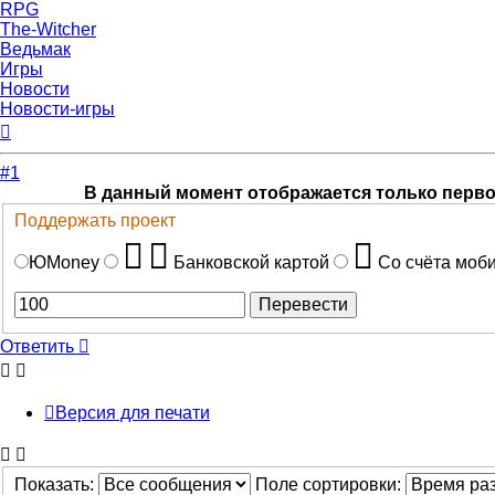
RPG
The-Witcher
Ведьмак
Игры
Новости
Новости-игры
Вернуться
к
началу
#1
В данный момент отображается только перв
Поддержать проект
ЮMoney
Банковской картой
Со счёта моб
Ответить
Версия для печати
Показать:
Поле сортировки: