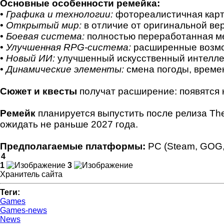
Основные особенности ремейка:
•
Графика и технологии:
фотореалистичная карт
•
Открытый мир:
в отличие от оригинальной ве
•
Боевая система:
полностью переработанная мех
•
Улучшенная RPG-система:
расширенные возмож
•
Новый ИИ:
улучшенный искусственный интеллек
•
Динамические элементы:
смена погоды, време
Сюжет и квесты
получат расширение: появятся 
Ремейк
планируется выпустить после релиза The 
ожидать не раньше 2027 года.
Предполагаемые платформы:
PC (Steam, GOG, E
4
1
3
Хранитель сайта
Теги:
Games
Games-news
News