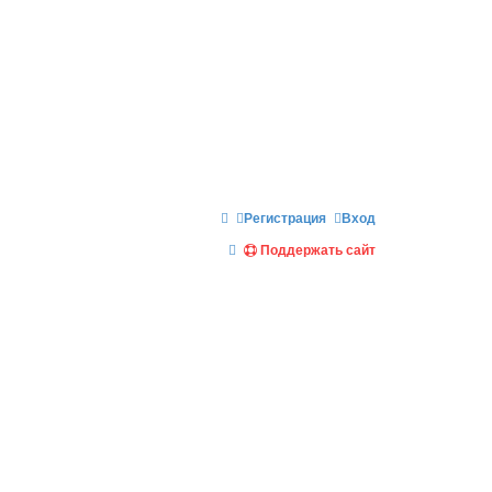
Регистрация
Вход
П
Поддержать сайт
о
и
с
к