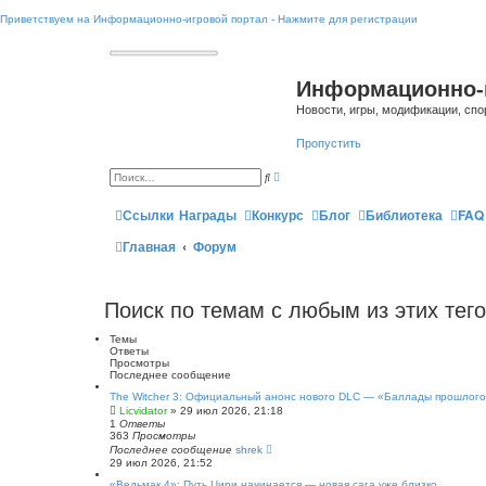
Приветствуем на Информационно-игровой портал - Нажмите для регистрации
Информационно-
Новости, игры, модификации, спо
Пропустить
Р
П
а
о
с
и
ш
Ссылки
Награды
Конкурс
Блог
Библиотека
FAQ
с
и
к
р
Главная
Форум
е
н
н
ы
й
Поиск по темам с любым из этих тего
п
о
и
Темы
с
Ответы
к
Просмотры
Последнее сообщение
The Witcher 3: Официальный анонс нового DLC — «Баллады прошлог
Licvidator
» 29 июл 2026, 21:18
1
Ответы
363
Просмотры
Последнее сообщение
shrek
29 июл 2026, 21:52
«Ведьмак 4»: Путь Цири начинается — новая сага уже близко