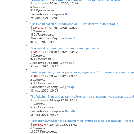
Licvidator
» 16 июл 2026, 15:19
4
Ответы
511
Просмотры
Последнее сообщение
Bottt
25 июл 2026, 23:02
Свежие новости о «Ведьмаке 4» — что известно на сегодня
SMERCH
» 07 май 2026, 23:00
2
Ответы
489
Просмотры
Последнее сообщение
shrek
08 май 2026, 07:26
Ведьмак 4: новый путь легендарной франшизы
SMERCH
» 30 мар 2026, 23:27
3
Ответы
921
Просмотры
Последнее сообщение
Vitek
31 мар 2026, 10:10
Полное руководство по рыбалке в „Ведьмаке 3“: от первой удочки до 
SMERCH
» 20 мар 2026, 00:44
2
Ответы
671
Просмотры
Последнее сообщение
gertop
30 мар 2026, 20:24
The Witcher 4: новые детали геймплея и подтверждение сроков разраб
Licvidator
» 14 мар 2026, 23:16
1
Ответы
572
Просмотры
Последнее сообщение
Dens87
15 мар 2026, 00:27
Promotional Atmosphere Lighting Mod: атмосферное освещение и погод
SMERCH
» 15 ноя 2025, 13:02
4
Ответы
10267
Просмотры