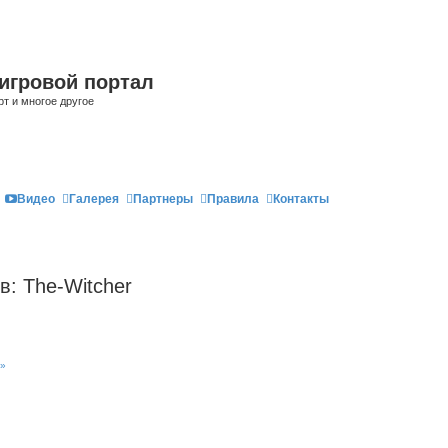
игровой портал
рт и многое другое
Видео
Галерея
Партнеры
Правила
Контакты
в: The-Witcher
о»