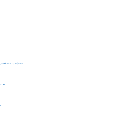
редчайших трофеев
отки
а