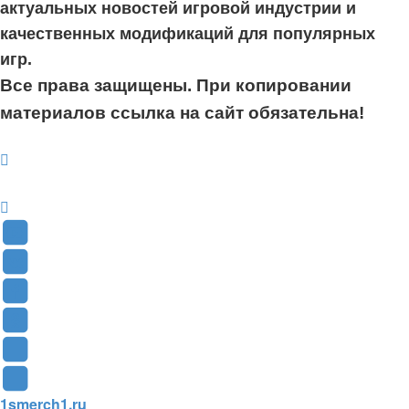
актуальных новостей игровой индустрии и
качественных модификаций для популярных
игр.
Все права защищены. При копировании
материалов ссылка на сайт обязательна!
YouTube
(Откроется
В
в
Контакте
Facebook
новой
(Откроется
(Откроется
Одноклассники
вкладке)
в
в
(Откроется
Twitter
новой
новой
в
(Откроется
Telegram
1smerch1.ru
вкладке)
вкладке)
новой
в
(Откроется