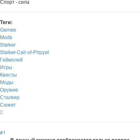
Спорт - сила
Теги:
Games
Mods
Stalker
Stalker-Call-of-Pripyat
Геймплей
Игры
Квесты
Моды
Оружие
Сталкер
Сюжет
Вернуться
к
началу
#1
В данный момент отображается только первое