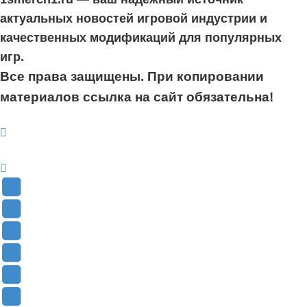
актуальных новостей игровой индустрии и
качественных модификаций для популярных
игр.
Все права защищены. При копировании
материалов ссылка на сайт обязательна!
YouTube
(Откроется
В
в
Контакте
Facebook
новой
(Откроется
(Откроется
Одноклассники
вкладке)
в
в
(Откроется
Twitter
новой
новой
в
(Откроется
Telegram