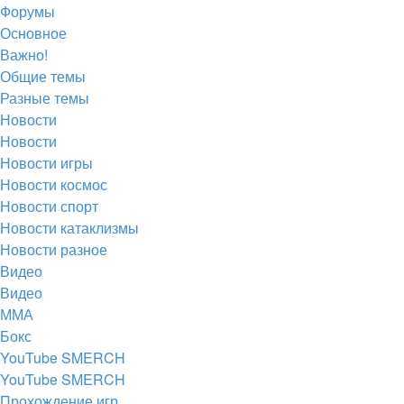
Форумы
вкладке)
вкладке)
новой
в
(Откроется
Основное
вкладке)
новой
в
Важно!
вкладке)
новой
Общие темы
Разные темы
вкладке)
Новости
Новости
Новости игры
Новости космос
Новости спорт
Новости катаклизмы
Новости разное
Видео
Видео
ММА
Бокс
YouTube SMERCH
YouTube SMERCH
Прохождение игр