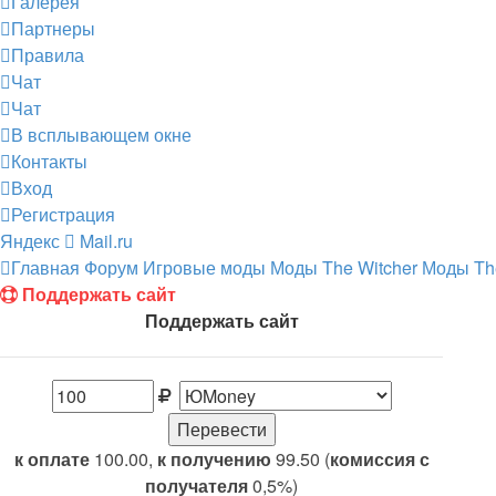
Галерея
Партнеры
Правила
Чат
Чат
В всплывающем окне
Контакты
Вход
Регистрация
Яндекс
Mail.ru
Главная
Форум
Игровые моды
Моды The Witcher
Моды The
Поддержать сайт
Поддержать сайт
к оплате
100.00,
к получению
99.50 (
комиссия с
получателя
0,5%)