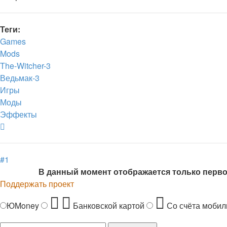
Теги:
Games
Mods
The-Witcher-3
Ведьмак-3
Игры
Моды
Эффекты
Вернуться
к
началу
#1
В данный момент отображается только перв
Поддержать проект
ЮMoney
Банковской картой
Со счёта мобил