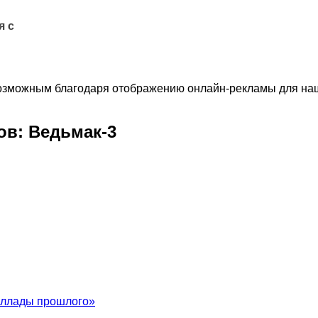
я с
озможным благодаря отображению онлайн-рекламы для наши
ов: Ведьмак-3
аллады прошлого»