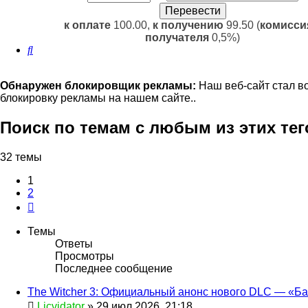
к оплате
100.00,
к получению
99.50 (
комисси
получателя
0,5%)
Поиск
Обнаружен блокировщик рекламы:
Наш веб-сайт стал в
блокировку рекламы на нашем сайте..
Поиск по темам с любым из этих тег
32 темы
1
2
След.
Темы
Ответы
Просмотры
Последнее сообщение
The Witcher 3: Официальный анонс нового DLC — «Б
Licvidator
» 29 июл 2026, 21:18