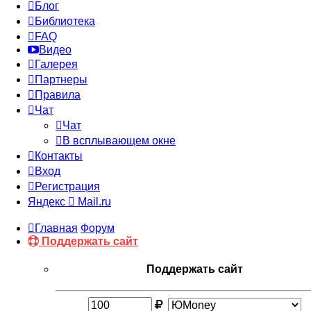
Блог
Библиотека
FAQ
Видео
Галерея
Партнеры
Правила
Чат
Чат
В всплывающем окне
Контакты
Вход
Регистрация
Яндекс
Mail.ru
Главная
Форум
Поддержать сайт
Поддержать сайт