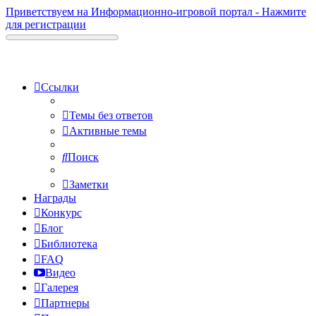
Приветствуем на Информационно-игровой портал - Нажмите
для регистрации
Ссылки
Темы без ответов
Активные темы
Поиск
Заметки
Награды
Конкурс
Блог
Библиотека
FAQ
Видео
Галерея
Партнеры