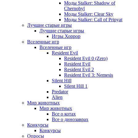
Моды Stalker: Shadow of
Chernobyl
Моды Stalker: Clear Sky
Моды Stalker: Call of Pripyat
Лучшие старые игры
Лучшие старые игры
Игры Хоррор
Вселенные игр
Вселенные игр
Resident Evil
Resident Evil 0 (Zero)
Resident Evil
Resident Evil 2
Resident Evil 3: Nemesis
Silent Hill
Silent Hill 1
Predator
Alien
Мир животных
Мир животных
Все о котах
Все о динозаврах
Конкурсы
Конкурсы
Опросы