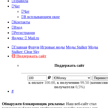
Правила
Чат
Чат
В всплывающем окне
Контакты
Вход
Регистрация
Яндекс
Mail.ru
Главная
Форум
Игровые моды
Моды Stalker
Моды
Stalker: Clear Sky
Поддержать сайт
Поддержать сайт
к оплате
100.00,
к получению
99.50 (
комиссия
получателя
0,5%)
Поиск
Обнаружен блокировщик рекламы:
Наш веб-сайт стал