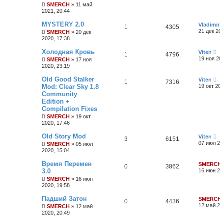
SMERCH
» 11 май
2021, 20:44
MYSTERY 2.0
Vladimir
1
4305
21 дек 2
SMERCH
» 20 дек
2020, 17:38
Холодная Кровь
Viten
1
4796
19 ноя 2
SMERCH
» 17 ноя
2020, 23:19
Old Good Stalker
Viten
1
7316
Mod: Clear Sky 1.8
19 окт 2
Community
Edition +
Compilation Fixes
SMERCH
» 19 окт
2020, 17:46
Old Story Mod
Viten
3
6151
07 июл 2
SMERCH
» 05 июл
2020, 15:04
Время Перемен
SMERC
0
3862
3.0
16 июн 2
SMERCH
» 16 июн
2020, 19:58
Падший Затон
SMERC
0
4436
12 май 2
SMERCH
» 12 май
2020, 20:49