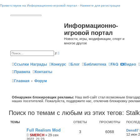
Приветствуем на Информационно-игровой портал - Нажмите для регистрации
Информационно-
игровой портал
Новости, игры, модификации, спорт и
многое другое
Р
П
а
о
с
и
ш
Ссылки
Награды
Конкурс
Блог
Библиотека
FAQ
Видео
с
и
к
р
Правила
Контакты
е
н
Главная
Форум
н
ы
й
п
о
Обнаружен блокировщик рекламы:
и
Наш веб-сайт стал возможным благодар
с
наших посетителей. Пожалуйста, поддержите нас, отключив блокировку реклам
к
Поиск по темам с любым из этих тегов: Stalk
ТЕМЫ
ОТВЕТЫ
ПРОСМОТРЫ
ПОСЛЕД
Full Realism Mod
Dens87
3
6068
12 июн 2
SMERCH
» 29 сен
2022, 21:23