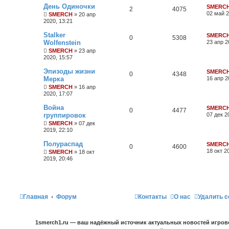
День Одиночки
SMERC
2
4075
02 май 2
SMERCH
» 20 апр
2020, 13:21
Stalker
SMERC
0
5308
Wolfenstein
23 апр 2
SMERCH
» 23 апр
2020, 15:57
Эпизоды жизни
SMERC
0
4348
Мерка
16 апр 2
SMERCH
» 16 апр
2020, 17:07
Война
SMERC
0
4477
группировок
07 дек 2
SMERCH
» 07 дек
2019, 22:10
Полураспад
SMERC
0
4600
18 окт 2
SMERCH
» 18 окт
2019, 20:46
Главная
Форум
Контакты
О нас
Удалить c
1smerch1.ru — ваш надёжный источник актуальных новостей игров