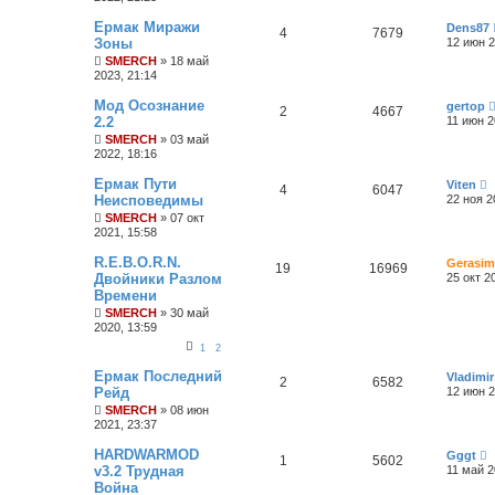
Ермак Миражи
Dens87
4
7679
Зоны
12 июн 2
SMERCH
» 18 май
2023, 21:14
Мод Осознание
gertop
2
4667
2.2
11 июн 2
SMERCH
» 03 май
2022, 18:16
Ермак Пути
Viten
4
6047
Неисповедимы
22 ноя 2
SMERCH
» 07 окт
2021, 15:58
R.E.B.O.R.N.
Gerasim
19
16969
Двойники Разлом
25 окт 2
Времени
SMERCH
» 30 май
2020, 13:59
1
2
Ермак Последний
Vladimir
2
6582
Рейд
12 июн 2
SMERCH
» 08 июн
2021, 23:37
HARDWARMOD
Gggt
1
5602
v3.2 Трудная
11 май 2
Война