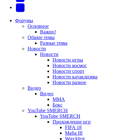
новой
новой
в
(Откроется
Telegram
вкладке)
вкладке)
новой
в
(Откроется
Форумы
Основное
вкладке)
новой
в
Важно!
вкладке)
новой
Общие темы
Разные темы
вкладке)
Новости
Новости
Новости игры
Новости космос
Новости спорт
Новости катаклизмы
Новости разное
Видео
Видео
ММА
Бокс
YouTube SMERCH
YouTube SMERCH
Прохождение игр
FIFA 18
Mafia III
Wreckfest