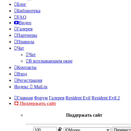
Блог
Библиотека
FAQ
Видео
Галерея
Партнеры
Правила
Чат
Чат
В всплывающем окне
Контакты
Вход
Регистрация
Яндекс
Mail.ru
Главная
Форум
Галерея
Resident Evil
Resident Evil 2
Поддержать сайт
Поддержать сайт