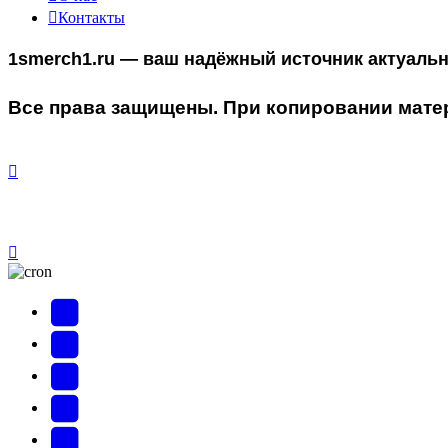
Контакты
1smerch1.ru — ваш надёжный источник актуаль
Все права защищены. При копировании матер
YouTube
(Откроется
В
в
Контакте
Facebook
новой
(Откроется
(Откроется
Одноклассники
вкладке)
в
в
(Откроется
Twitter