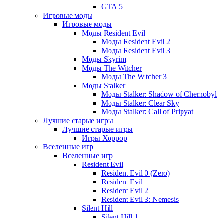
GTA 5
Игровые моды
Игровые моды
Моды Resident Evil
Моды Resident Evil 2
Моды Resident Evil 3
Моды Skyrim
Моды The Witcher
Моды The Witcher 3
Моды Stalker
Моды Stalker: Shadow of Chernobyl
Моды Stalker: Clear Sky
Моды Stalker: Call of Pripyat
Лучшие старые игры
Лучшие старые игры
Игры Хоррор
Вселенные игр
Вселенные игр
Resident Evil
Resident Evil 0 (Zero)
Resident Evil
Resident Evil 2
Resident Evil 3: Nemesis
Silent Hill
Silent Hill 1