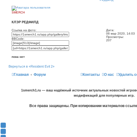
SMERCH
КЛЭР РЕДФИЛД
Ссылка на фото:
Дата:
06 мар 2020, 14:03
Просмотры:
BBCode:
207
пока нет
Вернуться в «Resident Evil 2»
Главная
Форум
Контакты
О нас
Удалить c
1smerch1.ru — ваш надёжный источник актуальных новостей игров
модификаций для популярных игр.
Все права защищены. При копировании материалов ссылка
Y
o
В