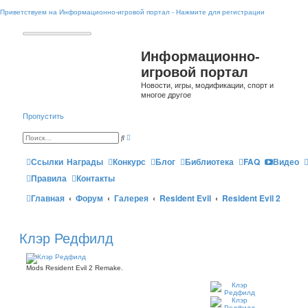
Приветствуем на Информационно-игровой портал - Нажмите для регистрации
Информационно-
игровой портал
Новости, игры, модификации, спорт и
многое другое
Пропустить
Р
П
а
о
с
и
ш
Ссылки
Награды
Конкурс
Блог
Библиотека
FAQ
Видео
с
и
к
р
Правила
Контакты
е
н
Главная
Форум
Галерея
н
Resident Evil
Resident Evil 2
ы
й
п
о
и
Клэр Редфилд
с
к
Mods Resident Evil 2 Remake.