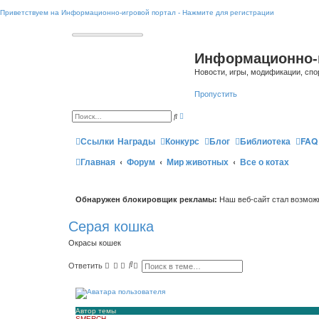
Приветствуем на Информационно-игровой портал - Нажмите для регистрации
Информационно-
Новости, игры, модификации, спо
Пропустить
Р
П
а
о
с
и
ш
Ссылки
Награды
Конкурс
Блог
Библиотека
FAQ
с
и
к
р
Главная
Форум
Мир животных
Все о котах
е
н
н
ы
й
Обнаружен блокировщик рекламы:
Наш веб-сайт стал возможн
п
о
и
Серая кошка
с
к
Окрасы кошек
П
Р
Ответить
о
а
и
с
с
ш
к
и
р
Автор темы
е
SMERCH