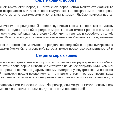
Серые кошки: породы
кошек британской породы. Британская серая кошка может отличаться г
же встречается британская серо-голубая кошка, которая имеет очень рав
 сочетается с оранжевыми и зелеными глазами. Любые примеси цвета 
ипичным – персидская. Это серая пушистая кошка, которая может иметь 
вляется единственной породой в мире, которая имеет просто огромный 
 оригинальный рисунок в виде «бабочки» на плечах, и серебристо-голу
и. Все разновидности имеют очень яркие и необычные желтые, зеленые,
орская кошка (ее и считают предком персидской) и серая сибирская к
азами (могут быть и серыми), которая имеет несколько разновидностей 
Секреты серых кошек
том своей удивительной шкурки, но и своими неординарными способност
 в этом плане серые животные считаются не менее популярными, чем ма
ого цвета способны подарить своему владельцу внутреннюю и внешню
й является предупреждением для спящего о том, что ему грозит какая
 является символом этих неприятностей, она лишь помогает к ним подго
целительными способностями. Например, они могут способствовать нор
х хозяев, якобы пользуясь для этого лунной энергией.