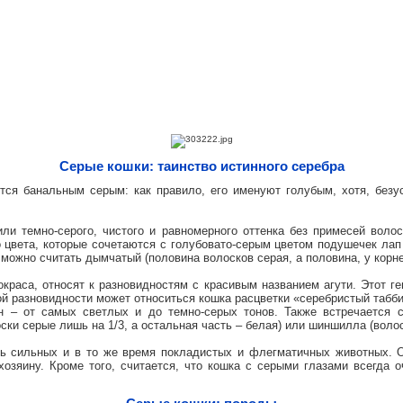
Серые кошки: таинство истинного серебра
тся банальным серым: как правило, его именуют голубым, хотя, безу
ли темно-серого, чистого и равномерного оттенка без примесей волос
 цвета, которые сочетаются с голубовато-серым цветом подушечек лап
можно считать дымчатый (половина волосков серая, а половина, у корней
окраса, относят к разновидностям с красивым названием агути. Этот 
ой разновидности может относиться кошка расцветки «серебристый табби
н – от самых светлых и до темно-серых тонов. Также встречается с
ски серые лишь на 1/3, а остальная часть – белая) или шиншилла (волос
нь сильных и в то же время покладистых и флегматичных животных. О
зяину. Кроме того, считается, что кошка с серыми глазами всегда о