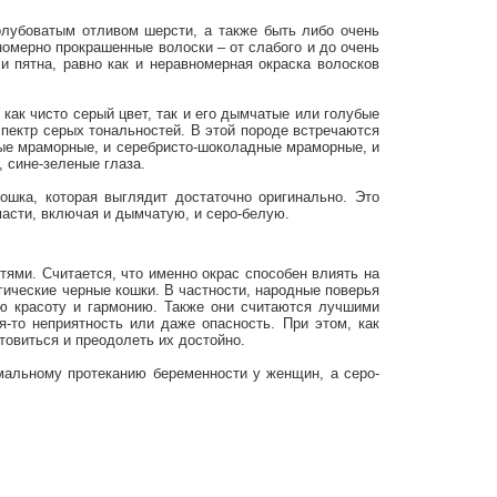
олубоватым отливом шерсти, а также быть либо очень
номерно прокрашенные волоски – от слабого и до очень
и пятна, равно как и неравномерная окраска волосков
как чисто серый цвет, так и его дымчатые или голубые
спектр серых тональностей. В этой породе встречаются
бые мраморные, и серебристо-шоколадные мраморные, и
 сине-зеленые глаза.
ошка, которая выглядит достаточно оригинально. Это
масти, включая и дымчатую, и серо-белую.
ями. Считается, что именно окрас способен влиять на
гические черные кошки. В частности, народные поверья
ю красоту и гармонию. Также они считаются лучшими
-то неприятность или даже опасность. При этом, как
товиться и преодолеть их достойно.
мальному протеканию беременности у женщин, а серо-