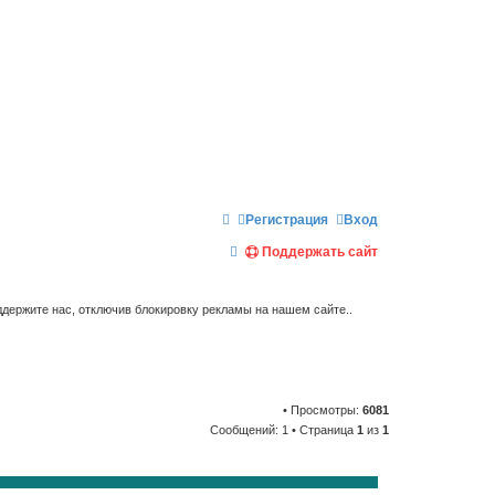
Регистрация
Вход
П
Поддержать сайт
о
и
держите нас, отключив блокировку рекламы на нашем сайте..
с
к
• Просмотры:
6081
Сообщений: 1 • Страница
1
из
1