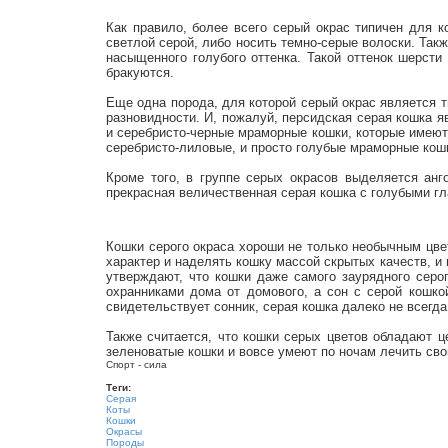
Как правило, более всего серый окрас типичен для 
светлой серой, либо носить темно-серые волоски. Так
насыщенного голубого оттенка. Такой оттенок шерсти
бракуются.
Еще одна порода, для которой серый окрас является т
разновидности. И, пожалуй, персидская серая кошка я
и серебристо-черные мраморные кошки, которые имеют
серебристо-лиловые, и просто голубые мраморные кошк
Кроме того, в группе серых окрасов выделяется анг
прекрасная величественная серая кошка с голубыми гл
Кошки серого окраса хороши не только необычным цве
характер и наделять кошку массой скрытых качеств, и
утверждают, что кошки даже самого заурядного сер
охранниками дома от домового, а сон с серой кошко
свидетельствует сонник, серая кошка далеко не всегда
Также считается, что кошки серых цветов обладают 
зеленоватые кошки и вовсе умеют по ночам лечить свои
Спорт - сила
Теги:
Серая
Коты
Кошки
Окрасы
Породы