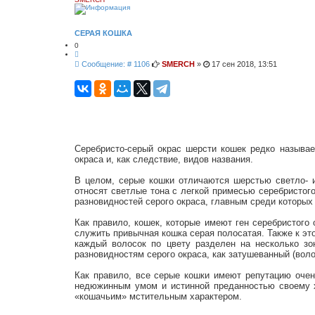
н
н
ы
й
СЕРАЯ КОШКА
п
0
о
Ц
и
и
с
С
Сообщение: # 1106
SMERCH
»
17 сен 2018, 13:51
т
к
о
а
о
т
а
б
щ
е
н
и
е
Серебристо-серый окрас шерсти кошек редко называе
окраса и, как следствие, видов названия.
В целом, серые кошки отличаются шерстью светло- и
относят светлые тона с легкой примесью серебристого
разновидностей серого окраса, главным среди которых 
Как правило, кошек, которые имеют ген серебристого 
служить привычная кошка серая полосатая. Также к эт
каждый волосок по цвету разделен на несколько зо
разновидностям серого окраса, как затушеванный (воло
Как правило, все серые кошки имеют репутацию оче
недюжинным умом и истинной преданностью своему хо
«кошачьим» мстительным характером.