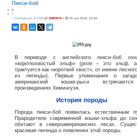
с
ш
Пикси-боб
к
и
р
0
е
Ц
н
С
н
и
Сообщение: # 1088
SMERCH
»
05 сен 2018, 23:40
о
ы
т
о
й
а
б
п
т
щ
о
а
е
и
н
с
и
к
е
В переводе с английского пикси-боб озна
«короткохвостый эльф» (pixie – это эльф, 
трактуется как «короткий хвост», от имени лесного
из легенды). Первые упоминания о загадо
американской кошке-рыси встречают
произведениях Хемингуэя.
История породы
Порода пикси-боб появилась естественным п
Прародители современной кошки-эльфа до си
обитают в североамериканских лесах. Сущес
красивая легенда о появлении этой породы.