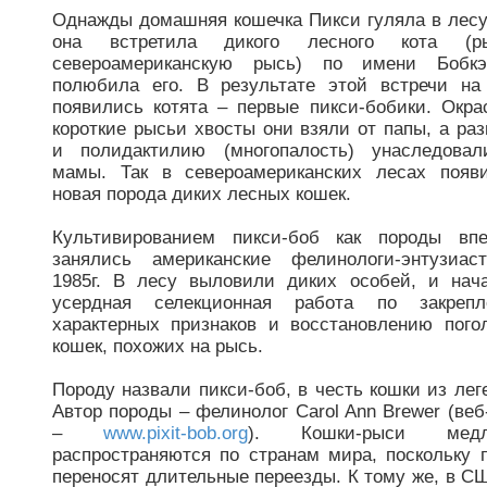
Однажды домашняя кошечка Пикси гуляла в лесу
она встретила дикого лесного кота (р
североамериканскую рысь) по имени Бобкэ
полюбила его. В результате этой встречи на
появились котята – первые пикси-бобики. Окра
короткие рысьи хвосты они взяли от папы, а ра
и полидактилию (многопалость) унаследова
мамы. Так в североамериканских лесах появ
новая порода диких лесных кошек.
Культивированием пикси-боб как породы вп
занялись американские фелинологи-энтузиа
1985г. В лесу выловили диких особей, и нач
усердная селекционная работа по закрепл
характерных признаков и восстановлению пого
кошек, похожих на рысь.
Породу назвали пикси-боб, в честь кошки из лег
Автор породы – фелинолог Carol Ann Brewer (веб
–
www.pixit-bob.org
). Кошки-рыси медл
распространяются по странам мира, поскольку 
переносят длительные переезды. К тому же, в С