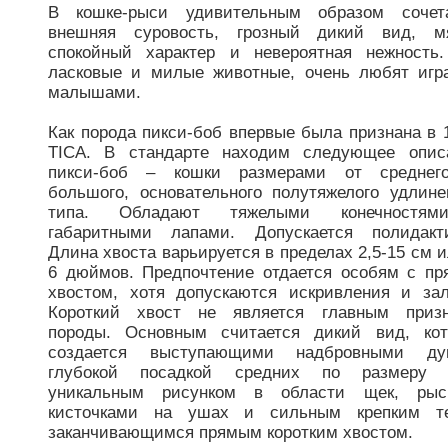
В кошке-рыси удивительным образом сочета
внешняя суровость, грозный дикий вид, мя
спокойный характер и невероятная нежность
ласковые и милые животные, очень любят игр
малышами.
Как порода пикси-боб впервые была признана в 1
TICA. В стандарте находим следующее опис
пикси-боб – кошки размерами от среднег
большого, основательного полутяжелого удлине
типа. Обладают тяжелыми конечностя
габаритными лапами. Допускается полидакт
Длина хвоста варьируется в пределах 2,5-15 см и
6 дюймов. Предпочтение отдается особям с п
хвостом, хотя допускаются искривления и за
Короткий хвост не является главным призн
породы. Основным считается дикий вид, ко
создается выступающими надбровными дуг
глубокой посадкой средних по размеру г
уникальным рисунком в области щек, рыс
кисточками на ушах и сильным крепким те
заканчивающимся прямым коротким хвостом.