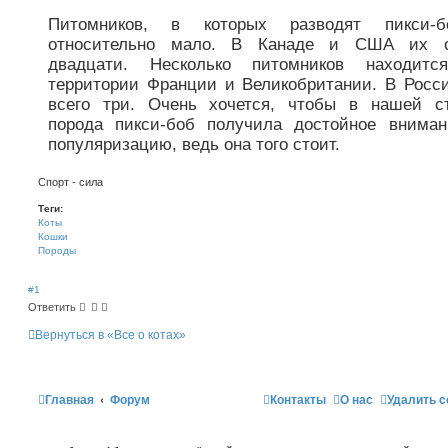
Питомников, в которых разводят пикси-бо
относительно мало. В Канаде и США их о
двадцати. Несколько питомников находитс
территории Франции и Великобритании. В Росс
всего три. Очень хочется, чтобы в нашей с
порода пикси-боб получила достойное внима
популяризацию, ведь она того стоит.
Спорт - сила
Теги:
Коты
Кошки
Породы
#1
Ответить
Вернуться в «Все о котах»
Главная
Форум
Контакты
О нас
Удалить c