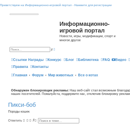
Приветствуем на Информационно-игровой портал - Нажмите для регистрации
Информационно-
игровой портал
Новости, игры, модификации, спорт и
многое другое
Р
П
а
о
с
и
ш
Ссылки
Награды
Конкурс
Блог
Библиотека
FAQ
Видео
с
и
к
р
Правила
Контакты
е
н
Главная
Форум
Мир животных
Все о котах
н
ы
й
п
о
Обнаружен блокировщик рекламы:
и
Наш веб-сайт стал возможным благодар
с
наших посетителей. Пожалуйста, поддержите нас, отключив блокировку реклам
к
Пикси-боб
Породы кошек
П
Р
Ответить
о
а
и
с