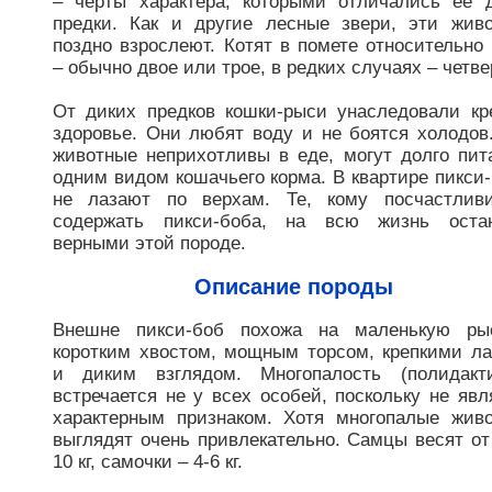
– черты характера, которыми отличались ее 
предки. Как и другие лесные звери, эти жив
поздно взрослеют. Котят в помете относительно
– обычно двое или трое, в редких случаях – четве
От диких предков кошки-рыси унаследовали кр
здоровье. Они любят воду и не боятся холодов
животные неприхотливы в еде, могут долго пит
одним видом кошачьего корма. В квартире пикси
не лазают по верхам. Те, кому посчастлив
содержать пикси-боба, на всю жизнь остан
верными этой породе.
Описание породы
Внешне пикси-боб похожа на маленькую ры
коротким хвостом, мощным торсом, крепкими л
и диким взглядом. Многопалость (полидакт
встречается не у всех особей, поскольку не явл
характерным признаком. Хотя многопалые жив
выглядят очень привлекательно. Самцы весят от
10 кг, самочки – 4-6 кг.