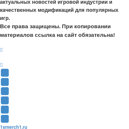
актуальных новостей игровой индустрии и
качественных модификаций для популярных
игр.
Все права защищены. При копировании
материалов ссылка на сайт обязательна!
YouTube
(Откроется
В
в
Контакте
Facebook
новой
(Откроется
(Откроется
Одноклассники
вкладке)
в
в
(Откроется
Twitter
новой
новой
в
(Откроется
Telegram
1smerch1.ru
вкладке)
вкладке)
новой
в
(Откроется