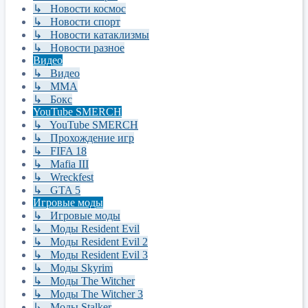
↳ Новости космос
↳ Новости спорт
↳ Новости катаклизмы
↳ Новости разное
Видео
↳ Видео
↳ ММА
↳ Бокс
YouTube SMERCH
↳ YouTube SMERCH
↳ Прохождение игр
↳ FIFA 18
↳ Mafia III
↳ Wreckfest
↳ GTA 5
Игровые моды
↳ Игровые моды
↳ Моды Resident Evil
↳ Моды Resident Evil 2
↳ Моды Resident Evil 3
↳ Моды Skyrim
↳ Моды The Witcher
↳ Моды The Witcher 3
↳ Моды Stalker