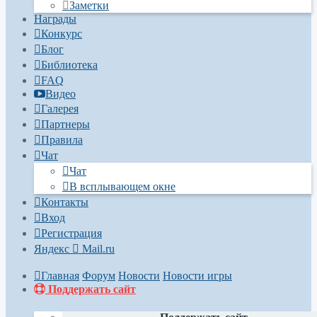
Заметки
Награды
Конкурс
Блог
Библиотека
FAQ
Видео
Галерея
Партнеры
Правила
Чат
Чат
В всплывающем окне
Контакты
Вход
Регистрация
Яндекс
Mail.ru
Главная
Форум
Новости
Новости игры
Поддержать сайт