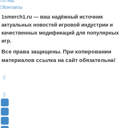
О нас
Контакты
1smerch1.ru — ваш надёжный источник
актуальных новостей игровой индустрии и
качественных модификаций для популярных
игр.
Все права защищены. При копировании
материалов ссылка на сайт обязательна!
YouTube
(Откроется
В
в
Контакте
Facebook