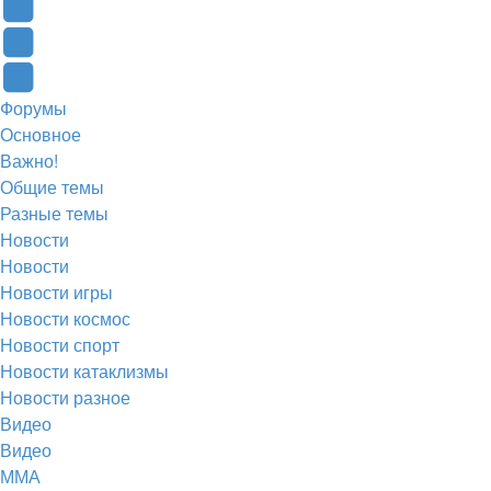
новой
(Откроется
(Откроется
Одноклассники
вкладке)
в
в
(Откроется
Twitter
новой
новой
в
(Откроется
Telegram
Форумы
вкладке)
вкладке)
новой
в
(Откроется
Основное
вкладке)
новой
в
Важно!
вкладке)
новой
Общие темы
Разные темы
вкладке)
Новости
Новости
Новости игры
Новости космос
Новости спорт
Новости катаклизмы
Новости разное
Видео
Видео
ММА