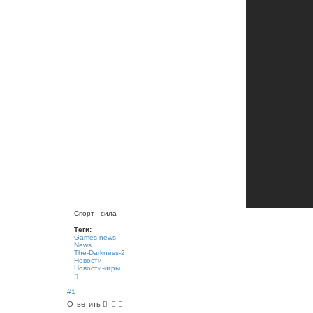
Спорт - сила
Теги:
Games-news
News
The-Darkness-2
Новости
Новости-игры
В
е
р
#1
н
Ответить
у