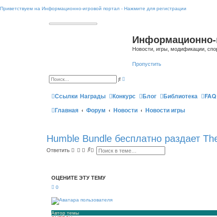
Приветствуем на Информационно-игровой портал - Нажмите для регистрации
Информационно-
Новости, игры, модификации, спо
Пропустить
Р
П
а
о
с
и
ш
Ссылки
Награды
Конкурс
Блог
Библиотека
FAQ
с
и
к
р
Главная
Форум
Новости
Новости игры
е
н
н
ы
й
Humble Bundle бесплатно раздает Th
п
о
и
П
Р
Ответить
с
о
а
к
и
с
с
ш
к
и
ОЦЕНИТЕ ЭТУ ТЕМУ
р
е
0
н
н
ы
й
п
Автор темы