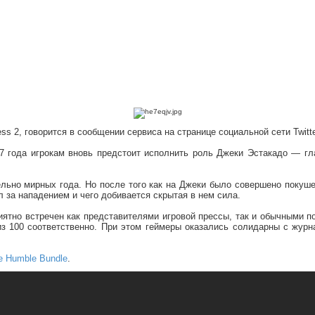
ss 2, говорится в сообщении сервиса на странице социальной сети Twitte
7 года игрокам вновь предстоит исполнить роль Джеки Эстакадо — гл
ельно мирных года. Но после того как на Джеки было совершено покуш
л за нападением и чего добивается скрытая в нем сила.
ятно встречен как представителями игровой прессы, так и обычными пол
из 100 соответственно. При этом геймеры оказались солидарны с журн
е Humble Bundle
.