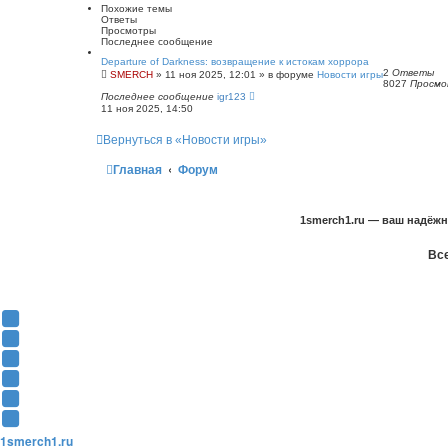
т
Похожие темы
ь
Ответы
с
Просмотры
я
Последнее сообщение
к
н
Departure of Darkness: возвращение к истокам хоррора
а
2
Ответы
SMERCH
»
11 ноя 2025, 12:01
» в форуме
Новости игры
ч
8027
Просм
а
Последнее сообщение
igr123
л
11 ноя 2025, 14:50
у
Вернуться в «Новости игры»
Главная
Форум
1smerch1.ru — ваш надёж
Все
Y
o
В
u
К
F
T
о
a
О
u
н
c
д
T
b
т
e
н
w
T
e
а
b
о
i
e
1smerch1.ru