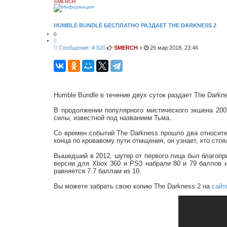
SMERCH
о
и
с
к
HUMBLE BUNDLE БЕСПЛАТНО РАЗДАЕТ THE DARKNESS 2
0
Ц
и
С
Сообщение: # 820
SMERCH
»
26 мар 2018, 23:46
т
о
а
о
т
а
б
щ
е
н
Humble Bundle в течение двух суток раздает The Darkne
и
е
В продолжении популярного мистического экшена 200
силы, известной под названием Тьма.
Со времен событий The Darkness прошло два относит
конца по кровавому пути отмщения, он узнает, кто стоя
Вышедший в 2012, шутер от первого лица был благопри
версии для Xbox 360 и PS3 набрали 80 и 79 баллов 
равняется 7.7 баллам из 10.
Вы можете забрать свою копию The Darkness 2 на
сайт