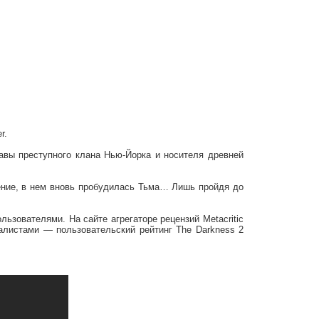
r.
авы преступного клана Нью-Йорка и носителя древней
ение, в нем вновь пробудилась Тьма… Лишь пройдя до
ьзователями. На сайте агрегаторе рецензий Metacritic
алистами — пользовательский рейтинг The Darkness 2