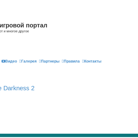
игровой портал
рт и многое другое
Видео
Галерея
Партнеры
Правила
Контакты
e Darkness 2