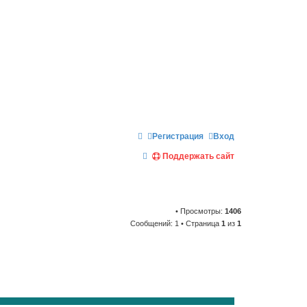
Регистрация
Вход
П
Поддержать сайт
о
и
с
• Просмотры:
1406
к
Сообщений: 1 • Страница
1
из
1