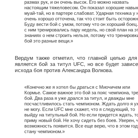
размах рук, и он очень высок. Его можно назвать
настоящим тяжеловесом. Он показал хорошие навы
муай-тай, но в партере слабоват. Ударная техника у 
очень хорошо отточена, так что стоит быть осторож
Буду вести бой с умом, потому что он хороший боец
с ним тренировались пару недель, но свой план на э
знаниях о нем строить нельзя, потому что тренировк
бой это разные вещи.»
Вердум также отметил, что главной целью для
является бой за титул UFC, но все будет зависе
исхода боя против Александра Волкова.
«Конечно же я хотел бы драться с Миочичем или
Кормье. Самое важное это бой за пояс чемпиона, тр
бой. Два раза я уже дрался за титул, и дважды мне
посчастливилось стать чемпионом. Ждать долго я у
не могу. Если UFC мне скажет, что я следующий, то
выйду на титульный бой. Но если придется ждать, т
приму новый бой. Не хочу сидеть без боев. Уверен, 
возможность появится. Все еще верю, что в этом год
стану чемпионом.»