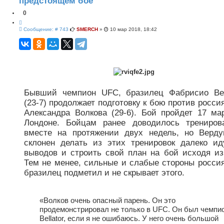
предстоящем бое
е
н
0
н
ы
Ц
й
С
и
Сообщение: # 743
SMERCH
»
10 мар 2018, 18:42
п
о
т
о
о
а
и
б
т
с
щ
к
а
е
н
и
е
Бывший чемпион UFC, бразилец Фабрисио Ве
(23-7) продолжает подготовку к бою против росси
Александра Волкова (29-6). Бой пройдет 17 ма
Лондоне. Бойцам ранее доводилось трениров
вместе на протяжении двух недель, но Верд
склонен делать из этих тренировок далеко и
выводов и строить свой план на бой исходя из
Тем не менее, сильные и слабые стороны росси
бразилец подметил и не скрывает этого.
«Волков очень опасный парень. Он это
продемонстрировал не только в UFC. Он был чемпи
Bellator, если я не ошибаюсь. У него очень большой