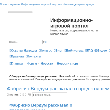
Приветствуем на Информационно-игровой портал - Нажмите для регистрации
Информационно-
игровой портал
Новости, игры, модификации, спорт и
многое другое
Р
П
а
о
с
и
ш
Ссылки
Награды
Конкурс
Блог
Библиотека
FAQ
Видео
с
и
к
р
Правила
Контакты
е
н
Главная
Форум
Новости
Новости спорт
н
ы
й
п
о
Обнаружен блокировщик рекламы:
и
Наш веб-сайт стал возможным благодар
с
наших посетителей. Пожалуйста, поддержите нас, отключив блокировку реклам
к
Фабрисио Вердум рассказал о предстоящем
П
Р
Ответить
о
а
и
с
с
ш
Фабрисио Вердум рассказал о
к
и
р