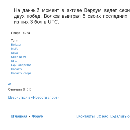
На данный момент в активе Вердум ведет сер
двух побед. Волков выиграл 5 своих последних 
из них 3 боя в UFC.
Спорт - сила
Теги:
Bellator
MMA
News
Sport-news
UFC
Единоборства
Новости
Новости-спорт
#1
Ответить
Вернуться в «Новости спорт»
Главная
Форум
Контакты
О нас
Удалить c