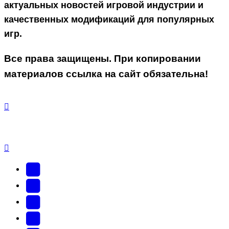
актуальных новостей игровой индустрии и
качественных модификаций для популярных
игр.
Все права защищены. При копировании
материалов ссылка на сайт обязательна!
YouTube
(Откроется
В
в
Контакте
Facebook
новой
(Откроется
(Откроется
Одноклассники