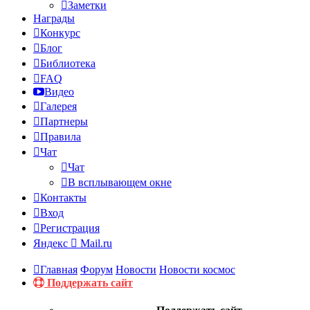
Заметки
Награды
Конкурс
Блог
Библиотека
FAQ
Видео
Галерея
Партнеры
Правила
Чат
Чат
В всплывающем окне
Контакты
Вход
Регистрация
Яндекс
Mail.ru
Главная
Форум
Новости
Новости космос
Поддержать сайт