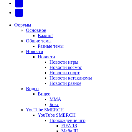
вкладке)
в
в
(Откроется
Twitter
новой
новой
в
(Откроется
Telegram
вкладке)
вкладке)
новой
в
(Откроется
Форумы
Основное
вкладке)
новой
в
Важно!
вкладке)
новой
Общие темы
Разные темы
вкладке)
Новости
Новости
Новости игры
Новости космос
Новости спорт
Новости катаклизмы
Новости разное
Видео
Видео
ММА
Бокс
YouTube SMERCH
YouTube SMERCH
Прохождение игр
FIFA 18
Mafia III