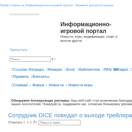
Приветствуем на Информационно-игровой портал - Нажмите для регистрации
Информационно-
игровой портал
Новости, игры, модификации, спорт и
многое другое
Пропустить
Р
П
а
о
с
и
ш
Ссылки
Награды
Конкурс
Блог
Библиотека
FAQ
Видео
с
и
к
р
Правила
Контакты
е
н
Главная
Форум
Новости
н
Новости игры
ы
й
п
о
и
Обнаружен блокировщик рекламы:
Наш веб-сайт стал возможным благодар
с
наших посетителей. Пожалуйста, поддержите нас, отключив блокировку реклам
к
Сотрудник DICE поведал о выходе трейлера к
П
Р
Ответить
о
а
и
с