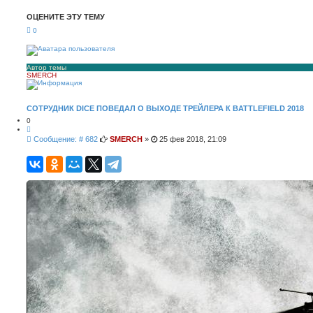
с
ш
к
и
ОЦЕНИТЕ ЭТУ ТЕМУ
р
е
0
н
н
ы
й
п
Автор темы
SMERCH
о
и
с
к
СОТРУДНИК DICE ПОВЕДАЛ О ВЫХОДЕ ТРЕЙЛЕРА К BATTLEFIELD 2018
0
Ц
и
С
Сообщение: # 682
SMERCH
»
25 фев 2018, 21:09
т
о
а
о
т
а
б
щ
е
н
и
е