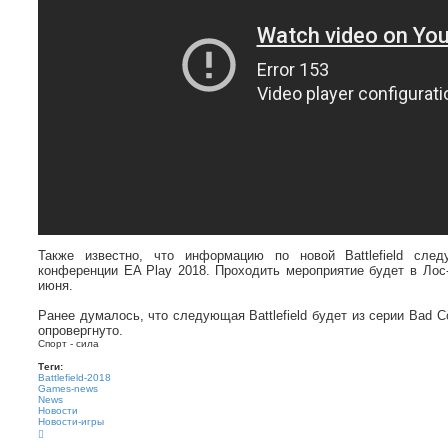
Также известно, что информацию по новой Battlefield сле
конференции EA Play 2018. Проходить мероприятие будет в Лос
июня.
Ранее думалось, что следующая Battlefield будет из серии Bad 
опровергнуто.
Спорт - сила
Теги:
Battlefield-2018
Games-news
News
Новости
Новости-игры
В
е