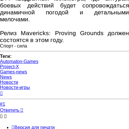
боевых действий будет сопровождаться
динамичной погодой и детальными
мелочами.
Релиз Mavericks: Proving Grounds должен
состоятся в этом году.
Спорт - сила
Теги:
Automaton-Games
Project-X
Games-news
News
Новости
Новости-игры
Вернуться
к
началу
#1
Ответить
Версия для печати