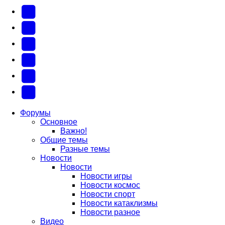
YouTube
(Откроется
В
в
Контакте
Facebook
новой
(Откроется
(Откроется
Одноклассники
вкладке)
в
в
(Откроется
Twitter
новой
новой
в
(Откроется
Telegram
вкладке)
вкладке)
новой
в
(Откроется
Форумы
Основное
вкладке)
новой
в
Важно!
вкладке)
новой
Общие темы
Разные темы
вкладке)
Новости
Новости
Новости игры
Новости космос
Новости спорт
Новости катаклизмы
Новости разное
Видео