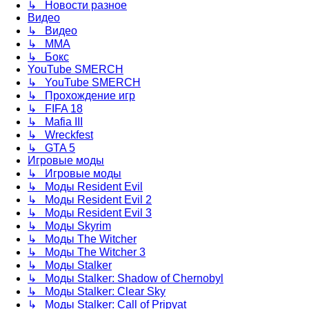
↳ Новости разное
Видео
↳ Видео
↳ ММА
↳ Бокс
YouTube SMERCH
↳ YouTube SMERCH
↳ Прохождение игр
↳ FIFA 18
↳ Mafia III
↳ Wreckfest
↳ GTA 5
Игровые моды
↳ Игровые моды
↳ Моды Resident Evil
↳ Моды Resident Evil 2
↳ Моды Resident Evil 3
↳ Моды Skyrim
↳ Моды The Witcher
↳ Моды The Witcher 3
↳ Моды Stalker
↳ Моды Stalker: Shadow of Chernobyl
↳ Моды Stalker: Clear Sky
↳ Моды Stalker: Call of Pripyat