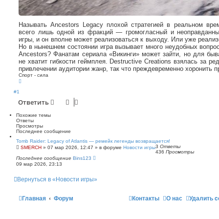
Называть Ancestors Legacy плохой стратегией в реальном вр
всего лишь одной из фракций — громогласный и неоправданны
игры, и он вполне может реализоваться к выходу. Или уже реализ
Но в нынешнем состоянии игра вызывает много неудобных вопрос
Ancestors? Фанатам сериала «Викинги» может зайти, но для быв
не хватит гибкости геймплея. Destructive Creations взялась за р
привлечении аудитории жанр, так что преждевременно хоронить про
Спорт - сила
В
е
р
#1
н
Ответить
у
т
ь
Похожие темы
с
Ответы
я
Просмотры
к
Последнее сообщение
н
а
Tomb Raider: Legacy of Atlantis — ремейк легенды возвращается!
ч
3
Ответы
SMERCH
»
07 мар 2026, 12:47
» в форуме
Новости игры
а
436
Просмотры
л
Последнее сообщение
Bins123
у
09 мар 2026, 23:13
Вернуться в «Новости игры»
Главная
Форум
Контакты
О нас
Удалить c