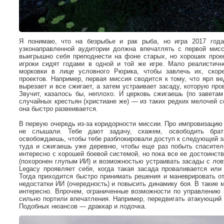
Я понимаю, что на безрыбье и рак рыба, но игра 2017 го
узконаправленной аудитории должна впечатлять с первой мисс
выигрышно себя преподнести на фоне старых, но хороших прое
игроки сидят годами в одной и той же игре. Мало реалистичн
морковки в лице условного Рюрика, чтобы завлечь их, ско
проектов. Например, первая миссия сводится к тому, что ярл в
вырезает и все сжигает, а затем устраивает засаду, которую пров
Звучит, казалось бы, неплохо. И церковь сжигаешь (по заветам
случайных крестьян (христиане же) — из таких редких мелочей 
она быстро развеивается.
В первую очередь из-за коридорности миссии. Про импровизацию в 
не слышали. Тебе дают задачу, скажем, освободить бра
освобождаешь, чтобы тебе разблокировали доступ к следующей з
туда и сжигаешь уже деревню, чтобы еще раз побыть спасите
интересно с хорошей боевой системой, но пока все ее достоинст
(похоронен глупым ИИ) и возможностью устраивать засады с лов
Legacy проявляет себя, когда такая засада проваливается или
Тогда приходится быстро принимать решения и маневрировать о
недостатки ИИ (очередность) и повысить динамику боя. В такие
интересно. Впрочем, ограниченные возможности по управлению
сильно портили впечатления. Например, передвигать атакующий 
Подобных нюансов — драккар и лодочка.