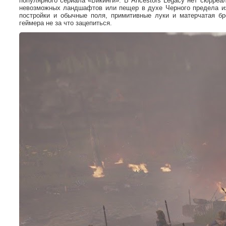
популярного сериала «Викинги». В Ancestors Legacy нет сюрреа
невозможных ландшафтов или пещер в духе Черного предела из
постройки и обычные поля, примитивные луки и матерчатая б
геймера не за что зацепиться.