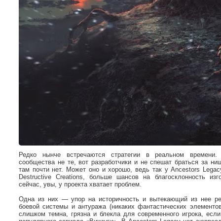
Редко нынче встречаются стратегии в реальном времени. 
сообщества не те, вот разработчики и не спешат браться за ни
там почти нет. Может оно и хорошо, ведь так у Ancestors Legac
Destructive Creations, больше шансов на благосклонность из
сейчас, увы, у проекта хватает проблем.
Одна из них — упор на историчность и вытекающий из нее ре
боевой системы и антуража (никаких фантастических элементов
слишком темна, грязна и блекла для современного игрока, если