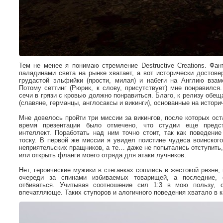
Тем не менее я понимаю стремление Destructive Creations. Фан
паладинами света на рынке хватает, а вот исторически достове
грудастой эльфийки (прости, милая) и набеги на Англию взам
Потому сеттинг (Рюрик, к слову, присутствует) мне понравился
сечи в грязи с кровью должно понравиться. Благо, к релизу об
(славяне, германцы, англосаксы и викинги), основанные на истори
Мне довелось пройти три миссии за викингов, после которых ос
время презентации было отмечено, что студии еще предст
интеллект. Поработать над ним точно стоит, так как поведение
тоску. В первой же миссии я увидел поистине чудеса воинског
неприятельских пращников, а те… даже не попытались отступить
или открыть фланги моего отряда для атаки лучников.
Нет, героические мужики в стеганках сошлись в жестокой резне
очереди за спинами избиваемых товарищей, а последние, с
отбиваться. Учитывая соотношение сил 1:3 в мою пользу, 
впечатляюще. Таких ступоров и алогичного поведения хватало в к