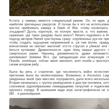
Кстати, у камеры имеется специальный режим. Он, по идее, 
наиболее зрелищных ракурсов. И лучше бы я его не использовал
жестко приближать камеру в Dawn of War, чтобы посмотреть
эльдаром? Дуэль короткую, но полную ярости, и, что важнее
сражения, где таких рандеву было много? Ничего подобного в An
подход авторов Hatred чувствуешь сразу: отрубленных рук-ног пре
чтобы создать ощущение напряженной и, уж тем более, правд
впечатления не хватает мелочей: кто-то струсил и убежал ил
биться кулаками. Драматичности: один боец закрыл другого 
смертельно ранен. Наконец, динамичности: драки начинаю
напоминают боевики 90-х, где нападающие или атакующие ст
Погодь, копейщик, сейчас меня заколют, вот тогда и присту
своем втором ряду...
Была бы речь о стратегии, где численность войск исчисляе
претензии были бы необоснованны. Возможно, в Ancestors Leg
увиденных мной трех миссиях поуправлять дали всего нескольки
Вторая начиналась с группы разведчиков в два-три человека, ко
союзников (однообразными ликвидациями патрулей и поджогам
крупного отряда. В нынешнем виде игре катастрофически не х
ИИ... и разнообразия.