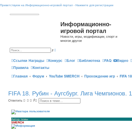
Приветствуем на Информационно-игровой портал - Нажмите для регистрации
Информационно-
игровой портал
Новости, игры, модификации, спорт и
многое другое
Р
П
а
о
с
и
ш
Ссылки
Награды
Конкурс
Блог
Библиотека
FAQ
Видео
с
и
к
р
Правила
Контакты
е
н
Главная
Форум
YouTube SMERCH
Прохождение игр
FIFA 18
н
ы
й
п
о
и
FIFA 18. Рубин - Аугсбург. Лига Чемпионов. 
с
к
П
Р
Ответить
о
а
и
с
с
ш
к
и
р
Автор темы
е
SMERCH
н
н
ы