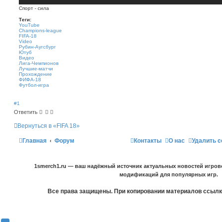
Спорт - сила
Теги:
YouTube
Champions-league
FIFA-18
Video
Рубин-Аугсбург
Ютуб
Видео
Лига-Чемпионов
Лучшие-матчи
Прохождение
ФИФА-18
Футбол-игра
#1
Ответить
Вернуться в «FIFA 18»
Главная
Форум
Контакты
О нас
Удалить c
1smerch1.ru — ваш надёжный источник актуальных новостей игров
модификаций для популярных игр.
Все права защищены. При копировании материалов ссылка