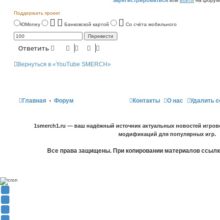
зарегистрироваться
или
войти
на форум
Поддержать проект
ЮMoney
Банковской картой
Со счёта мобильного
Ответить
Вернуться в «YouTube SMERCH»
Главная
Форум
Контакты
О нас
Удалить c
1smerch1.ru — ваш надёжный источник актуальных новостей игров
модификаций для популярных игр.
Все права защищены. При копировании материалов ссылка
Y
o
В
u
К
F
T
о
a
О