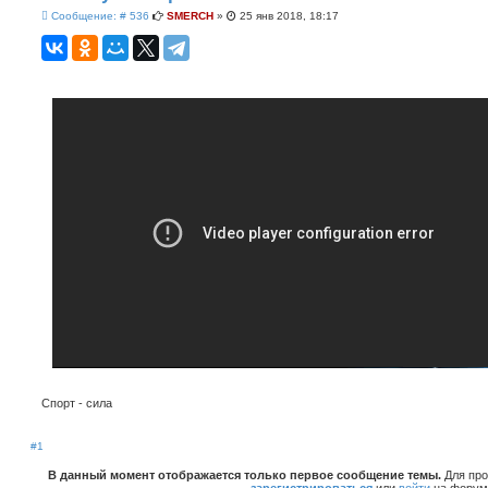
С
Сообщение: # 536
SMERCH
»
25 янв 2018, 18:17
о
о
б
щ
е
н
и
е
Спорт - сила
#1
В данный момент отображается только первое сообщение темы.
Для про