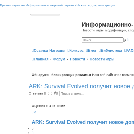
Приветствуем на Информационно-игровой портал - Нажмите для регистрации
Информационно-
Новости, игры, модификации, спо
Р
П
а
о
с
и
ш
Ссылки
Награды
Конкурс
Блог
Библиотека
FAQ
с
и
к
р
Главная
Форум
Новости
Новости игры
е
н
н
ы
й
Обнаружен блокировщик рекламы:
Наш веб-сайт стал возможн
п
о
и
ARK: Survival Evolved получит новое
с
к
П
Р
Ответить
о
а
и
с
с
ш
ОЦЕНИТЕ ЭТУ ТЕМУ
к
и
р
0
е
н
н
ARK: Survival Evolved получит новое до
ы
й
0
п
Ц