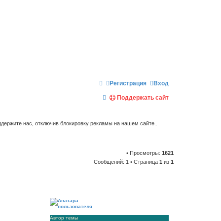
Регистрация
Вход
П
Поддержать сайт
о
и
держите нас, отключив блокировку рекламы на нашем сайте..
с
к
• Просмотры:
1621
Сообщений: 1 • Страница
1
из
1
Автор темы