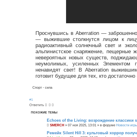
Проснувшись в Aberration — заброшенн
— выжившие столкнутся лицом к лиц
радиоактивный солнечный свет и экол
альпинистское снаряжение, пещерные ж
невероятных новых существ, поджидаю
неумолимых, усиленных Элементом г
ненавидят свет! В Aberration выживш
готовит будущее для тех, кто достаточно
Спорт - сила
#1
Ответить
ПОХОЖИЕ ТЕМЫ
Echoes of the Living: возрождение классики su
SMERCH
»
07 ноя 2025, 13:01
» в форуме
Новости игр
Ремейк Silent Hill 3: культовый хоррор пол