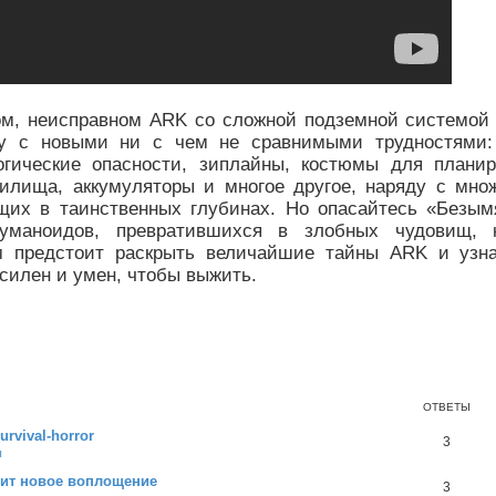
ом, неисправном ARK со сложной подземной системой
у с новыми ни с чем не сравнимыми трудностями:
огические опасности, зиплайны, костюмы для планир
илища, аккумуляторы и многое другое, наряду с мно
щих в таинственных глубинах. Но опасайтесь «Безым
уманоидов, превратившихся в злобных чудовищ, 
им предстоит раскрыть величайшие тайны ARK и узна
 силен и умен, чтобы выжить.
ОТВЕТЫ
rvival‑horror
3
ы
учит новое воплощение
3