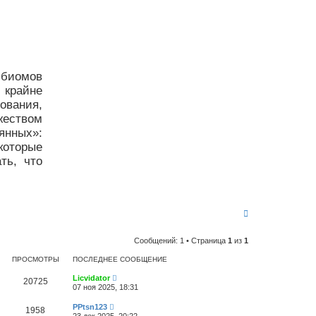
 биомов
 крайне
ования,
жеством
янных»:
которые
ть, что
В
е
р
Сообщений: 1 • Страница
1
из
1
н
у
ПРОСМОТРЫ
ПОСЛЕДНЕЕ СООБЩЕНИЕ
т
ь
Licvidator
с
20725
07 ноя 2025, 18:31
я
к
PPtsn123
1958
н