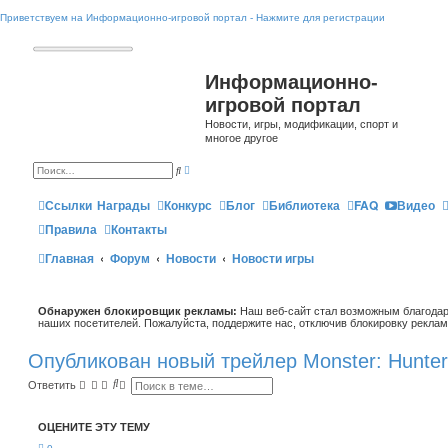
Приветствуем на Информационно-игровой портал - Нажмите для регистрации
Информационно-
игровой портал
Новости, игры, модификации, спорт и
многое другое
Р
П
а
о
с
и
ш
Ссылки
Награды
Конкурс
Блог
Библиотека
FAQ
Видео
с
и
к
р
Правила
Контакты
е
н
Главная
Форум
Новости
Новости игры
н
ы
й
п
о
Обнаружен блокировщик рекламы:
и
Наш веб-сайт стал возможным благодар
с
наших посетителей. Пожалуйста, поддержите нас, отключив блокировку реклам
к
Опубликован новый трейлер Monster: Hunter
П
Р
Ответить
о
а
и
с
с
ш
ОЦЕНИТЕ ЭТУ ТЕМУ
к
и
р