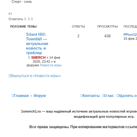
Спорт - сила
#1
Ответить
ПОХОЖИЕ ТЕМЫ
ОТВЕТЫ
ПРОСМОТРЫ
ПОСЛЕД
Silent Hill:
PPtsn12
2
438
Townfall —
15 фев 2
актуальная
новость и
трейлер
SMERCH
»
14 фев
2026, 23:42
» в
форуме
Новости игры
Вернуться в «Новости игры»
Главная
Форум
Контакты
О нас
Удалить c
1smerch1.ru — ваш надёжный источник актуальных новостей игров
модификаций для популярных игр.
Все права защищены. При копировании материалов ссылка