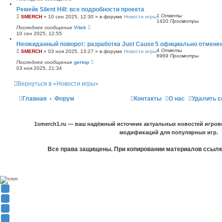
Ремейк Silent Hill: все подробности проекта
1
Ответы
SMERCH
»
10 сен 2025, 12:30
» в форуме
Новости игры
1420
Просмотры
Последнее сообщение
Vitek
10 сен 2025, 12:55
Неожиданный поворот: разработка Just Cause 5 официально отмене
4
Ответы
SMERCH
»
03 ноя 2025, 13:27
» в форуме
Новости игры
6969
Просмотры
Последнее сообщение
gertop
03 ноя 2025, 21:34
Вернуться в «Новости игры»
Главная
Форум
Контакты
О нас
Удалить c
1smerch1.ru — ваш надёжный источник актуальных новостей игров
модификаций для популярных игр.
Все права защищены. При копировании материалов ссылка
Y
o
В
u
К
F
T
о
a
О