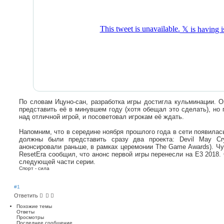
По словам Ицуно-сан, разработка игры достигла кульминации. О
представить её в минувшем году (хотя обещал это сделать), но 
над отличной игрой, и посоветовал игрокам её ждать.
Напомним, что в середине ноября прошлого года в сети появила
должны были представить сразу два проекта: Devil May Cry
анонсировали раньше, в рамках церемонии The Game Awards). Ч
ResetEra сообщил, что анонс первой игры перенесли на E3 2018.
следующей части серии.
Спорт - сила
#1
Ответить
Похожие темы
Ответы
Просмотры
Последнее сообщение