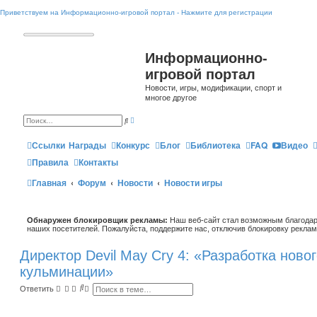
Приветствуем на Информационно-игровой портал - Нажмите для регистрации
Информационно-
игровой портал
Новости, игры, модификации, спорт и
многое другое
Р
П
а
о
с
и
ш
Ссылки
Награды
Конкурс
Блог
Библиотека
FAQ
Видео
с
и
к
р
Правила
Контакты
е
н
Главная
Форум
Новости
Новости игры
н
ы
й
п
о
Обнаружен блокировщик рекламы:
и
Наш веб-сайт стал возможным благодар
с
наших посетителей. Пожалуйста, поддержите нас, отключив блокировку реклам
к
Директор Devil May Cry 4: «Разработка ново
кульминации»
П
Р
Ответить
о
а
и
с
с
ш