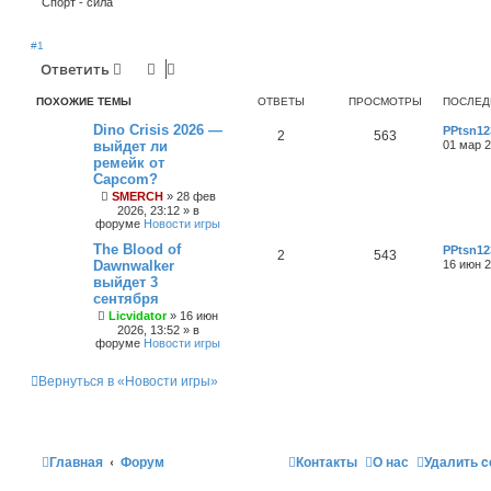
Спорт - сила
#1
Ответить
ПОХОЖИЕ ТЕМЫ
ОТВЕТЫ
ПРОСМОТРЫ
ПОСЛЕД
Dino Crisis 2026 —
PPtsn12
2
563
выйдет ли
01 мар 2
ремейк от
Capcom?
SMERCH
»
28 фев
2026, 23:12
» в
форуме
Новости игры
The Blood of
PPtsn12
2
543
Dawnwalker
16 июн 2
выйдет 3
сентября
Licvidator
»
16 июн
2026, 13:52
» в
форуме
Новости игры
Вернуться в «Новости игры»
Главная
Форум
Контакты
О нас
Удалить c