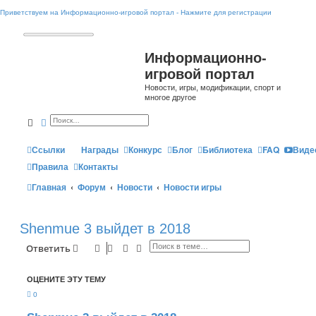
Приветствуем на Информационно-игровой портал - Нажмите для регистрации
Информационно-
игровой портал
Новости, игры, модификации, спорт и
многое другое
Поиск
Расширенный поиск
Ссылки
Награды
Конкурс
Блог
Библиотека
FAQ
Виде
Правила
Контакты
Главная
Форум
Новости
Новости игры
Shenmue 3 выйдет в 2018
Поиск
Расширенный поиск
Ответить
ОЦЕНИТЕ ЭТУ ТЕМУ
0