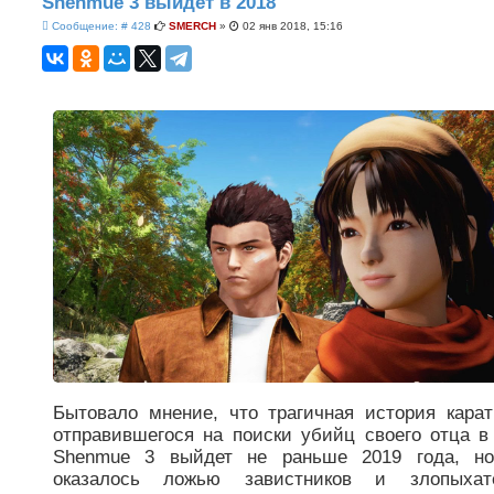
Shenmue 3 выйдет в 2018
С
Сообщение: # 428
SMERCH
»
02 янв 2018, 15:16
о
о
б
щ
е
н
и
е
Бытовало мнение, что трагичная история карат
отправившегося на поиски убийц своего отца в
Shenmue 3 выйдет не раньше 2019 года, но
оказалось ложью завистников и злопыхате