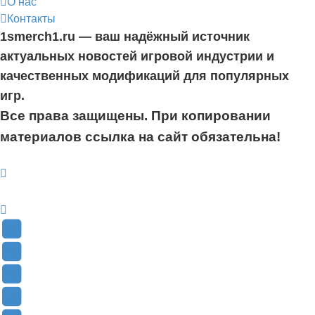
О нас
Контакты
1smerch1.ru — ваш надёжный источник
актуальных новостей игровой индустрии и
качественных модификаций для популярных
игр.
Все права защищены. При копировании
материалов ссылка на сайт обязательна!
YouTube
(Откроется
В
в
Контакте
Facebook
новой
(Откроется
(Откроется
Одноклассники