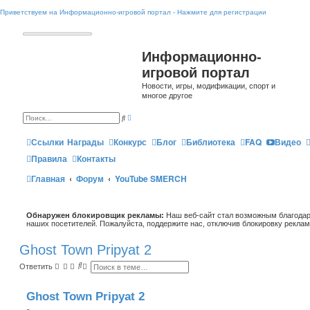
Приветствуем на Информационно-игровой портал - Нажмите для регистрации
Информационно-
игровой портал
Новости, игры, модификации, спорт и
многое другое
Р
П
а
о
с
и
ш
Ссылки
Награды
Конкурс
Блог
Библиотека
FAQ
Видео
с
и
к
р
Правила
Контакты
е
н
Главная
Форум
YouTube SMERCH
н
ы
й
п
о
Обнаружен блокировщик рекламы:
и
Наш веб-сайт стал возможным благодар
с
наших посетителей. Пожалуйста, поддержите нас, отключив блокировку реклам
к
Ghost Town Pripyat 2
П
Р
Ответить
о
а
и
с
с
ш
Ghost Town Pripyat 2
к
и
р