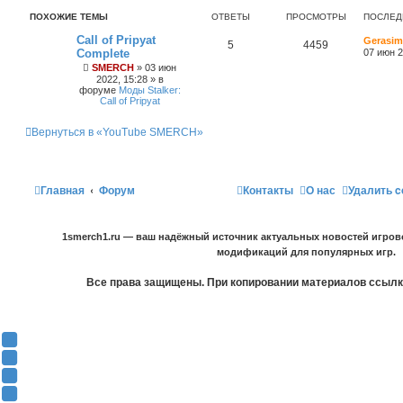
ПОХОЖИЕ ТЕМЫ
ОТВЕТЫ
ПРОСМОТРЫ
ПОСЛЕД
Call of Pripyat
Gerasim
5
4459
Complete
07 июн 2
SMERCH
»
03 июн
2022, 15:28
» в
форуме
Моды Stalker:
Call of Pripyat
Вернуться в «YouTube SMERCH»
Главная
Форум
Контакты
О нас
Удалить c
1smerch1.ru — ваш надёжный источник актуальных новостей игров
модификаций для популярных игр.
Все права защищены. При копировании материалов ссылка
Y
o
В
u
К
F
T
о
a
О