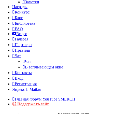
Заметки
Награды
Конкурс
Блог
Библиотека
FAQ
Видео
Галерея
Партнеры
Правила
Чат
Чат
В всплывающем окне
Контакты
Вход
Регистрация
Яндекс
Mail.ru
Главная
Форум
YouTube SMERCH
Поддержать сайт