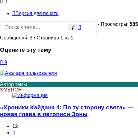
Версия для печати
• Просмотры:
585
Расширенный
Поиск
поиск
Сообщений: 3 • Страница
1
из
1
Оцените эту тему
9
Автор темы
SMERCH
«Хроники Кайдана 4: По ту сторону света» —
новая глава в летописи Зоны
12
Цитата