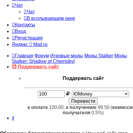
Чат
Чат
В всплывающем окне
Контакты
Вход
Регистрация
Яндекс
Mail.ru
Главная
Форум
Игровые моды
Моды Stalker
Моды
Stalker: Shadow of Chernobyl
Поддержать сайт
Поддержать сайт
к оплате
100.00,
к получению
99.50 (
комисси
получателя
0,5%)
Поиск