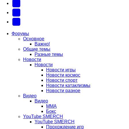
новой
(Откроется
(Откроется
Одноклассники
вкладке)
в
в
(Откроется
Twitter
новой
новой
в
(Откроется
Telegram
вкладке)
вкладке)
новой
в
(Откроется
Форумы
Основное
вкладке)
новой
в
Важно!
вкладке)
новой
Общие темы
Разные темы
вкладке)
Новости
Новости
Новости игры
Новости космос
Новости спорт
Новости катаклизмы
Новости разное
Видео
Видео
ММА
Бокс
YouTube SMERCH
YouTube SMERCH
Прохождение игр