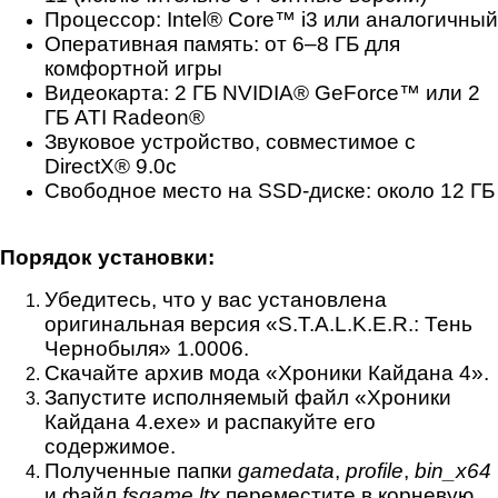
Процессор: Intel® Core™ i3 или аналогичный
Оперативная память: от 6–8 ГБ для
комфортной игры
Видеокарта: 2 ГБ NVIDIA® GeForce™ или 2
ГБ ATI Radeon®
Звуковое устройство, совместимое с
DirectX® 9.0c
Свободное место на SSD-диске: около 12 ГБ
Порядок установки:
Убедитесь, что у вас установлена
оригинальная версия «S.T.A.L.K.E.R.: Тень
Чернобыля» 1.0006.
Скачайте архив мода «Хроники Кайдана 4».
Запустите исполняемый файл «Хроники
Кайдана 4.exe» и распакуйте его
содержимое.
Полученные папки
gamedata
,
profile
,
bin_x64
и файл
fsgame.ltx
переместите в корневую