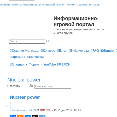
Приветствуем на Информационно-игровой портал - Нажмите для регистрации
Информационно-
игровой портал
Новости, игры, модификации, спорт и
многое другое
Р
П
а
о
с
и
ш
Ссылки
Награды
Конкурс
Блог
Библиотека
FAQ
Видео
с
и
к
р
Правила
Контакты
е
н
Главная
Форум
YouTube SMERCH
н
ы
й
п
о
и
Nuclear power
с
к
П
Р
Ответить
о
а
и
с
с
ш
Nuclear power
к
и
р
0
е
Ц
н
С
н
и
Сообщение: # 263
SMERCH
»
15 дек 2017, 00:39
о
ы
т
о
й