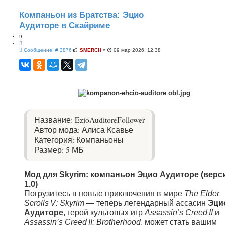
е
н
н
Компаньон из Братства: Эцио
ы
Аудиторе в Скайриме
й
п
9
о
и
Ц
с
С
и
Сообщение: # 3876
SMERCH
»
09 мар 2026, 12:38
к
о
т
о
а
б
т
щ
а
е
н
и
е
Название: EzioAuditoreFollower
Автор мода: Алиса Ксавье
Категория: Компаньоны
Размер: 5 МБ
Мод для Skyrim: компаньон Эцио Аудиторе (верс
1.0)
Погрузитесь в новые приключения в мире
The Elder
Scrolls V: Skyrim
— теперь легендарный ассасин
Эци
Аудиторе
, герой культовых игр
Assassin’s Creed II
и
Assassin’s Creed II: Brotherhood
, может стать вашим