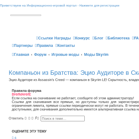
Приветствуем на Информационно-игровой портал - Нажмите для регистрации
Ссылки
Награды
Конкурс
Блог
Библиотека
FA
Партнеры
Правила
Контакты
Главная
Форум
Игровые моды
Моды Skyrim
Компаньон из Братства: Эцио Аудиторе в С
Эцио Аудиторе из Assassin’s Creed — компаньон в Skyrim LE! Скрытность, влад
Правила форума
ВНИМАНИЕ
Если ссылка на скачивание не работает, сообщите об этом администратору!
Ссылки для скачивания все прямые, но доступны только для зарегистриро
ограничения лимита, прямые ссылки периодически могут не работать. В течен
доступными, для скачивания дополнительно имеется альтернативная ссылка н
П
Р
Ответить
о
а
и
с
с
ш
ОЦЕНИТЕ ЭТУ ТЕМУ
к
и
р
6