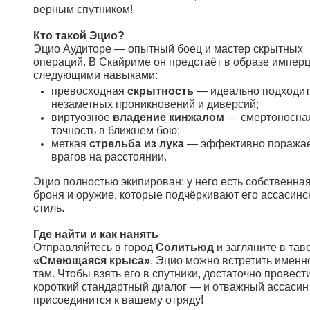
верным спутником!
Кто такой Эцио?
Эцио Аудиторе — опытный боец и мастер скрытных
операций. В Скайриме он предстаёт в образе имперц
следующими навыками:
превосходная
скрытность
— идеально подходит
незаметных проникновений и диверсий;
виртуозное
владение кинжалом
— смертоносна
точность в ближнем бою;
меткая
стрельба из лука
— эффективно поража
врагов на расстоянии.
Эцио полностью экипирован: у него есть собственна
броня и оружие, которые подчёркивают его ассасинс
стиль.
Где найти и как нанять
Отправляйтесь в город
Солитьюд
и загляните в тав
«Смеющаяся крыса»
. Эцио можно встретить именн
там. Чтобы взять его в спутники, достаточно провест
короткий стандартный диалог — и отважный ассасин
присоединится к вашему отряду!