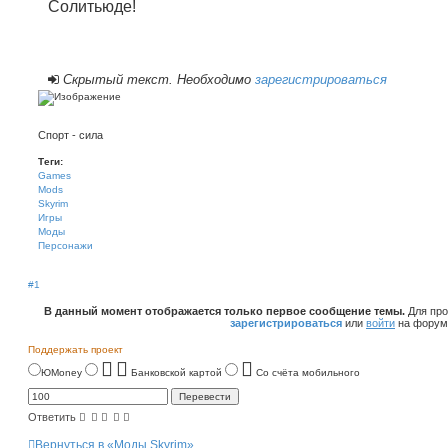
Солитьюде!
Скрытый текст. Необходимо
зарегистрироваться
Спорт - сила
Теги:
Games
Mods
Skyrim
Игры
Моды
Персонажи
#1
В данный момент отображается только первое сообщение темы.
Для про
зарегистрироваться
или
войти
на форум
Поддержать проект
ЮMoney
Банковской картой
Со счёта мобильного
Ответить
Вернуться в «Моды Skyrim»