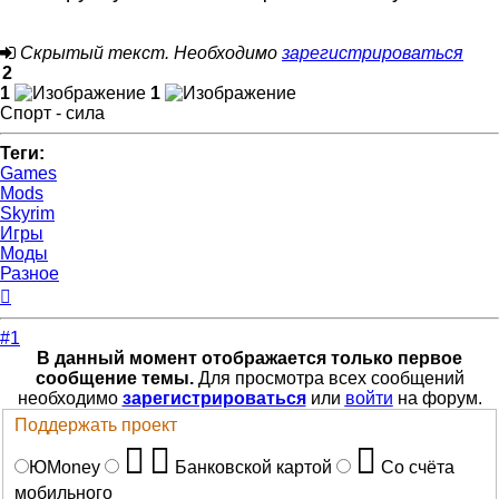
Скрытый текст. Необходимо
зарегистрироваться
2
1
1
Спорт - сила
Теги:
Games
Mods
Skyrim
Игры
Моды
Разное
Вернуться
к
началу
#1
В данный момент отображается только первое
сообщение темы.
Для просмотра всех сообщений
необходимо
зарегистрироваться
или
войти
на форум.
Поддержать проект
ЮMoney
Банковской картой
Со счёта
мобильного