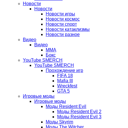
вкладке)
Новости
Новости
Новости игры
Новости космос
Новости спорт
Новости катаклизмы
Новости разное
Видео
Видео
ММА
Бокс
YouTube SMERCH
YouTube SMERCH
Прохождение игр
FIFA 18
Mafia III
Wreckfest
GTA 5
Игровые моды
Игровые моды
Моды Resident Evil
Моды Resident Evil 2
Моды Resident Evil 3
Моды Skyrim
Моды The Witcher