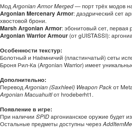
Мод
Argonian Armor Merged
— порт трёх модов на
Argonian Mercenary Armor
: даэдрический сет а
хвостовой брони.
Marsh Argonian Armor
: эбонитовый сет, первая 
Argonian Warrior Armour
(от gUISTASSI): аргони
Особенности текстур:
Болотный и Наёмничий (пластинчатый) сеты исп
Броня Рил‑Ка (Argonian Warrior) имеет уникальны
Дополнительно:
Перевод
Argonian (Saxhleel) Weapon Pack
от Met
Argonian Macuahuitl
от hrodeberht1.
Появление в игре:
При наличии
SPID
аргонианское оружие будет из
Остальные предметы доступны через
AddItemMe