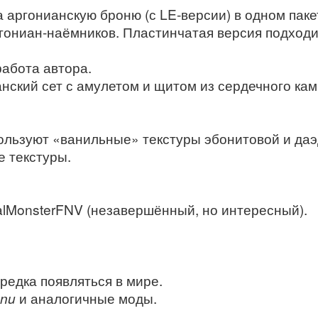
 аргонианскую броню (с LE‑версии) в одном паке
ргониан‑наёмников. Пластинчатая версия подход
работа автора.
анский сет с амулетом и щитом из сердечного кам
ользуют «ванильные» текстуры эбонитовой и даэ
е текстуры.
alMonsterFNV (незавершённый, но интересный).
редка появляться в мире.
nu
и аналогичные моды.