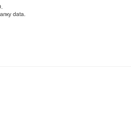
.
пку data.