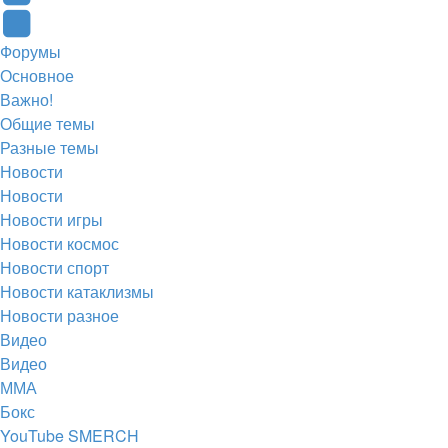
новой
новой
в
(Откроется
Telegram
Форумы
вкладке)
вкладке)
новой
в
(Откроется
Основное
вкладке)
новой
в
Важно!
вкладке)
новой
Общие темы
Разные темы
вкладке)
Новости
Новости
Новости игры
Новости космос
Новости спорт
Новости катаклизмы
Новости разное
Видео
Видео
ММА
Бокс
YouTube SMERCH