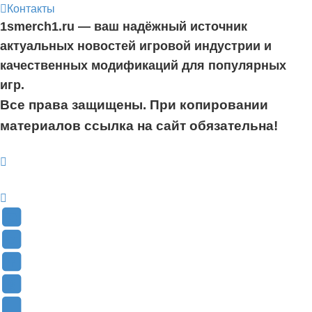
Контакты
1smerch1.ru — ваш надёжный источник
актуальных новостей игровой индустрии и
качественных модификаций для популярных
игр.
Все права защищены. При копировании
материалов ссылка на сайт обязательна!
YouTube
(Откроется
В
в
Контакте
Facebook
новой
(Откроется
(Откроется
Одноклассники
вкладке)
в
в
(Откроется
Twitter