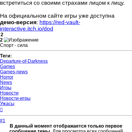
встретиться со своими страхами лицом к лицу.
На официальном сайте игры уже доступна
демо-версия
:
https://red-vault-
interactive.itch.io/dod
2
2
Спорт - сила
Теги:
Departure-of-Darkness
Games
Games-news
Horror
News
Игры
Новости
Новости-игры
Ужасы
Вернуться
к
началу
#1
В данный момент отображается только первое
сообщение темы.
Для просмотра всех сообщений