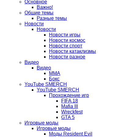
Основное
вкладке)
новой
в
Важно!
вкладке)
новой
Общие темы
Разные темы
вкладке)
Новости
Новости
Новости игры
Новости космос
Новости спорт
Новости катаклизмы
Новости разное
Видео
Видео
ММА
Бокс
YouTube SMERCH
YouTube SMERCH
Прохождение игр
FIFA 18
Mafia III
Wreckfest
GTA 5
Игровые моды
Игровые моды
Моды Resident Evil