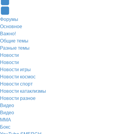
вкладке)
в
в
(Откроется
Twitter
новой
новой
в
(Откроется
Telegram
Форумы
вкладке)
вкладке)
новой
в
(Откроется
Основное
вкладке)
новой
в
Важно!
вкладке)
новой
Общие темы
Разные темы
вкладке)
Новости
Новости
Новости игры
Новости космос
Новости спорт
Новости катаклизмы
Новости разное
Видео
Видео
ММА
Бокс
YouTube SMERCH