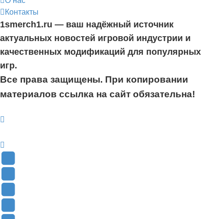
Контакты
1smerch1.ru — ваш надёжный источник
актуальных новостей игровой индустрии и
качественных модификаций для популярных
игр.
Все права защищены. При копировании
материалов ссылка на сайт обязательна!
YouTube
(Откроется
В
в
Контакте
Facebook
новой
(Откроется
(Откроется
Одноклассники