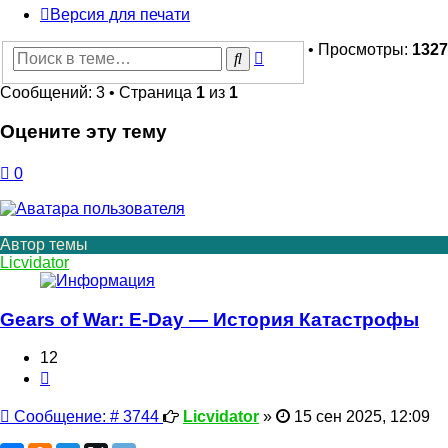
Версия для печати
• Просмотры:
1327
Расширенный
Поиск
поиск
Сообщений: 3 • Страница
1
из
1
Оцените эту тему
0
Автор темы
Licvidator
Gears of War: E-Day — История Катастрофы
12
Цитата
Сообщение
Сообщение: # 3744
Licvidator
»
15 сен 2025, 12:09