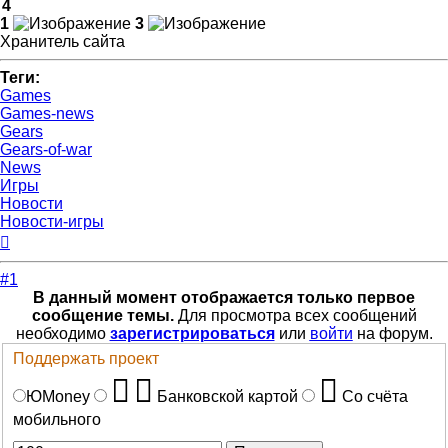
4
1
3
Хранитель сайта
Теги:
Games
Games-news
Gears
Gears-of-war
News
Игры
Новости
Новости-игры
Вернуться
к
началу
#1
В данный момент отображается только первое
сообщение темы.
Для просмотра всех сообщений
необходимо
зарегистрироваться
или
войти
на форум.
Поддержать проект
ЮMoney
Банковской картой
Со счёта
мобильного