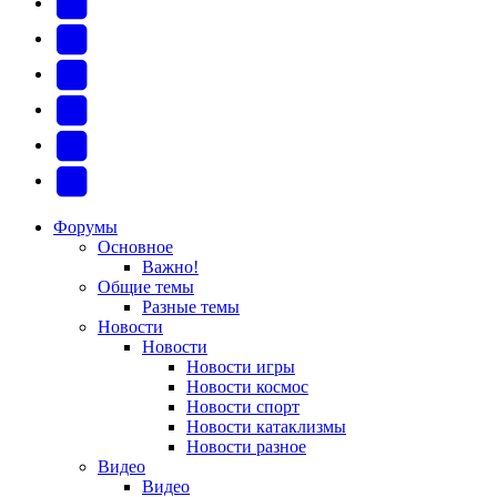
YouTube
(Откроется
В
в
Контакте
Facebook
новой
(Откроется
(Откроется
Одноклассники
вкладке)
в
в
(Откроется
Twitter
новой
новой
в
(Откроется
Telegram
вкладке)
вкладке)
новой
в
(Откроется
Форумы
Основное
вкладке)
новой
в
Важно!
вкладке)
новой
Общие темы
Разные темы
вкладке)
Новости
Новости
Новости игры
Новости космос
Новости спорт
Новости катаклизмы
Новости разное
Видео
Видео