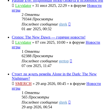
Parasite Eve: подробный обзор сюжета и особенностей
Licvidator
»
31 июл 2025, 22:29
» в форуме
Новости
игры
2
Ответы
79344
Просмотры
Последнее сообщение
shrek
01 авг 2025, 00:32
Cronos: The New Dawn — горячие новости!
Licvidator
»
07 сен 2025, 10:00
» в форуме
Новости
игры
1
Ответы
62388
Просмотры
Последнее сообщение
gertop
07 сен 2025, 11:47
Стоит ли ждать ремейк Alone in the Dark: The New
Nightmare?
SMERCH
»
29 апр 2026, 00:45
» в форуме
Новости
игры
1
Ответы
565
Просмотры
Последнее сообщение
shrek
29 апр 2026, 06:54