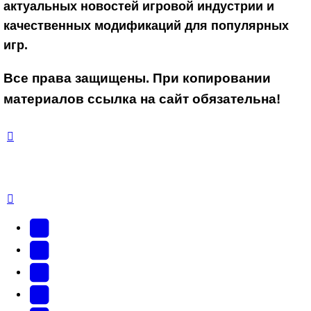
актуальных новостей игровой индустрии и
качественных модификаций для популярных
игр.
Все права защищены. При копировании
материалов ссылка на сайт обязательна!
YouTube
(Откроется
В
в
Контакте
Facebook
новой
(Откроется
(Откроется
Одноклассники