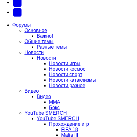
вкладке)
в
в
(Откроется
Twitter
новой
новой
в
(Откроется
Telegram
вкладке)
вкладке)
новой
в
(Откроется
Форумы
Основное
вкладке)
новой
в
Важно!
вкладке)
новой
Общие темы
Разные темы
вкладке)
Новости
Новости
Новости игры
Новости космос
Новости спорт
Новости катаклизмы
Новости разное
Видео
Видео
ММА
Бокс
YouTube SMERCH
YouTube SMERCH
Прохождение игр
FIFA 18
Mafia III