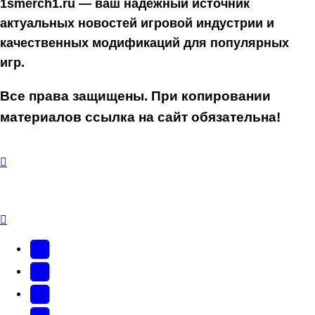
1smerch1.ru — ваш надёжный источник
актуальных новостей игровой индустрии и
качественных модификаций для популярных
игр.
Все права защищены. При копировании
материалов ссылка на сайт обязательна!
YouTube
(Откроется
В
в
Контакте
Facebook