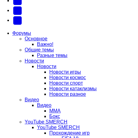
новой
(Откроется
(Откроется
Одноклассники
вкладке)
в
в
(Откроется
Twitter
новой
новой
в
(Откроется
Telegram
вкладке)
вкладке)
новой
в
(Откроется
Форумы
Основное
вкладке)
новой
в
Важно!
вкладке)
новой
Общие темы
Разные темы
вкладке)
Новости
Новости
Новости игры
Новости космос
Новости спорт
Новости катаклизмы
Новости разное
Видео
Видео
ММА
Бокс
YouTube SMERCH
YouTube SMERCH
Прохождение игр