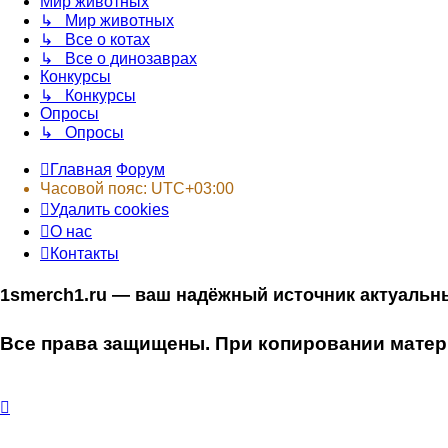
Мир животных
↳ Мир животных
↳ Все о котах
↳ Все о динозаврах
Конкурсы
↳ Конкурсы
Опросы
↳ Опросы
Главная
Форум
Часовой пояс:
UTC+03:00
Удалить cookies
О нас
Контакты
1smerch1.ru — ваш надёжный источник актуальн
Все права защищены. При копировании матери