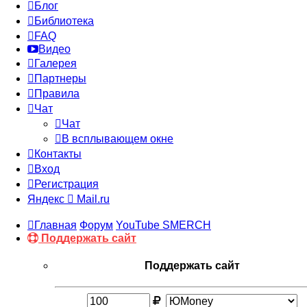
Блог
Библиотека
FAQ
Видео
Галерея
Партнеры
Правила
Чат
Чат
В всплывающем окне
Контакты
Вход
Регистрация
Яндекс
Mail.ru
Главная
Форум
YouTube SMERCH
Поддержать сайт
Поддержать сайт