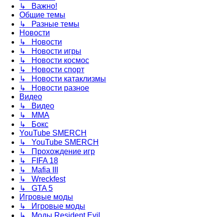
↳ Важно!
Общие темы
↳ Разные темы
Новости
↳ Новости
↳ Новости игры
↳ Новости космос
↳ Новости спорт
↳ Новости катаклизмы
↳ Новости разное
Видео
↳ Видео
↳ ММА
↳ Бокс
YouTube SMERCH
↳ YouTube SMERCH
↳ Прохождение игр
↳ FIFA 18
↳ Mafia III
↳ Wreckfest
↳ GTA 5
Игровые моды
↳ Игровые моды
↳ Моды Resident Evil