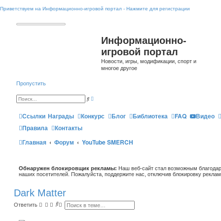
Приветствуем на Информационно-игровой портал - Нажмите для регистрации
Информационно-
игровой портал
Новости, игры, модификации, спорт и
многое другое
Пропустить
Р
П
а
о
с
и
ш
Ссылки
Награды
Конкурс
Блог
Библиотека
FAQ
Видео
с
и
к
р
Правила
Контакты
е
н
Главная
Форум
YouTube SMERCH
н
ы
й
п
о
и
Обнаружен блокировщик рекламы:
Наш веб-сайт стал возможным благодар
с
наших посетителей. Пожалуйста, поддержите нас, отключив блокировку реклам
к
Dark Matter
П
Р
Ответить
о
а
и
с