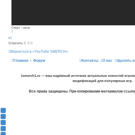
Спорт - сила
В
е
р
#1
н
Ответить
у
т
ь
Вернуться в «YouTube SMERCH»
с
я
Главная
Форум
Контакты
О нас
Удалить c
к
н
а
ч
а
1smerch1.ru — ваш надёжный источник актуальных новостей игров
л
у
модификаций для популярных игр.
Все права защищены. При копировании материалов ссылка
Y
o
В
u
К
F
T
о
a
О
u
н
c
д
T